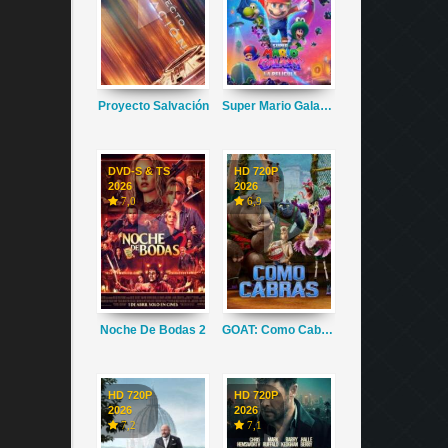
Proyecto Salvación
Super Mario Galaxy La Película
DVD-S & TS
HD 720P
2026
2026
7,0
6,9
Noche De Bodas 2
GOAT: Como Cabras
HD 720P
HD 720P
2026
2026
7,2
7,1