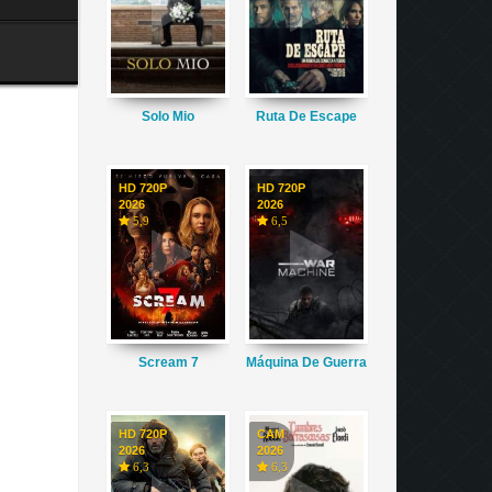
Solo Mio
Ruta De Escape
HD 720P
HD 720P
2026
2026
5,9
6,5
Scream 7
Máquina De Guerra
HD 720P
CAM
2026
2026
6,3
6,3