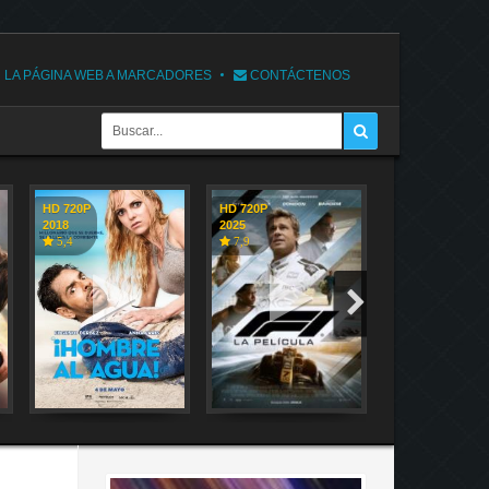
 LA PÁGINA WEB A MARCADORES
CONTÁCTENOS
HD 720P
HD 720P
HD 720P
2018
2025
2018
5,4
7,9
7,1