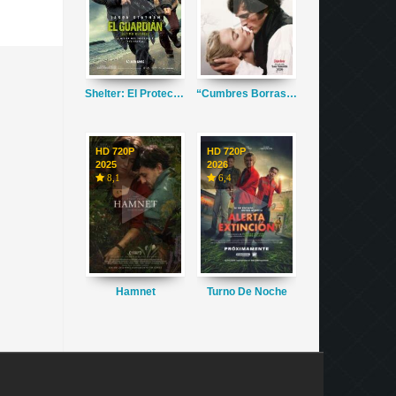
Shelter: El Protector
“Cumbres Borrascosas”
HD 720P
HD 720P
2025
2026
8,1
6,4
Hamnet
Turno De Noche