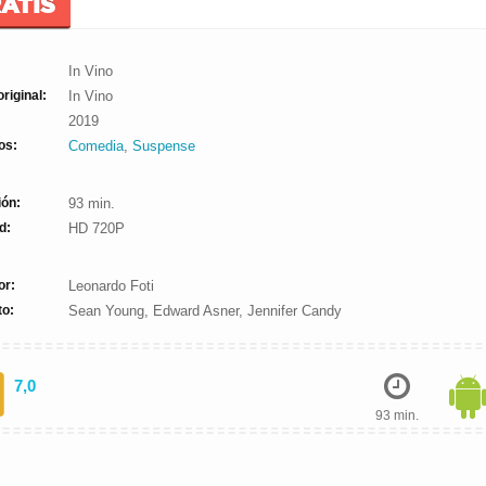
RATIS
In Vino
original:
In Vino
2019
os:
Comedia
,
Suspense
ión:
93 min.
d:
HD 720P
or:
Leonardo Foti
to:
Sean Young, Edward Asner, Jennifer Candy
7,0
93 min.