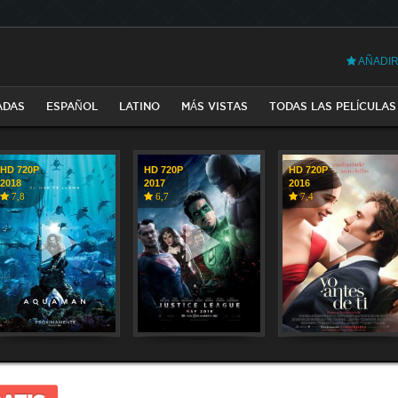
AÑADIR
ADAS
ESPAÑOL
LATINO
MÁS VISTAS
TODAS LAS PELÍCULAS
HD 720P
HD 720P
HD 720P
2018
2017
2016
7,8
6,7
7,4