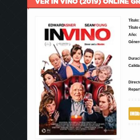
VER IN VINO (2019) ONLINE G
Título:
Título 
Año:
Géner
Durac
Calida
Direct
Repar