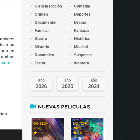
Ciencia Ficción
Comedia
Crimen
Deportes
Documental
Drama
Familiar
Fantasía
 amigos
Guerra
Histórico
da a su
Misterio
Musical
 uno en
Romántico
Suspense
e ambos
a
.
com
Terror
Western
año
año
año
2026
2025
2024
NUEVAS PELÍCULAS
rtes
HD 720P
HD 720P
2026
2026
8,4
6,6