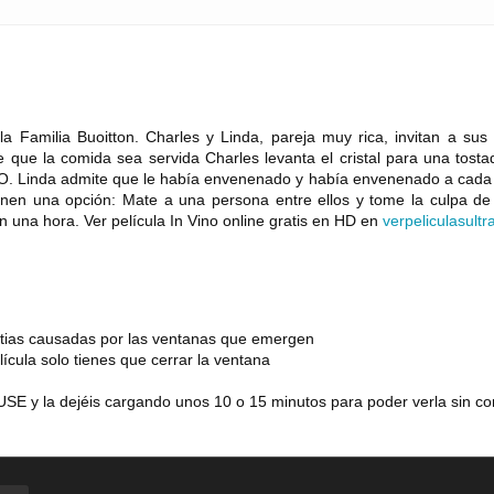
a Familia Buoitton. Charles y Linda, pareja muy rica, invitan a sus
 que la comida sea servida Charles levanta el cristal para una tosta
RTO. Linda admite que le había envenenado y había envenenado a cada
tienen una opción: Mate a una persona entre ellos y tome la culpa d
 una hora. Ver película In Vino online gratis en HD en
verpeliculasultr
estias causadas por las ventanas que emergen
lícula solo tienes que cerrar la ventana
SE y la dejéis cargando unos 10 o 15 minutos para poder verla sin co