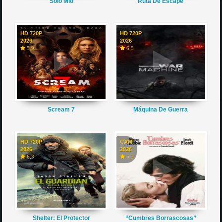
Solo Mio
Ruta De Escape
HD 720P
HD 720P
2026
2026
5,9
6,5
Scream 7
Máquina De Guerra
HD 720P
CAM
2026
2026
6,3
6,3
Shelter: El Protector
“Cumbres Borrascosas”