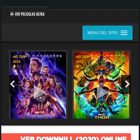
MENÚ DEL SITIO
HD 720P
HD 720P
2019
2017
9,2
7,9
VER DOWNHILL (2020) ONLINE