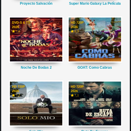
Proyecto Salvación
Super Mario Galaxy La Película
DVD-S & TS
HD 720P
2026
2026
7,0
6,9
Noche De Bodas 2
GOAT: Como Cabras
HD 720P
HD 720P
2026
2026
7,2
7,1