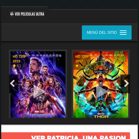
MENÚ DEL SITIO
HD 720P
HD 720P
2019
2017
9,2
7,9
VER PATRICIA, UNA PASION