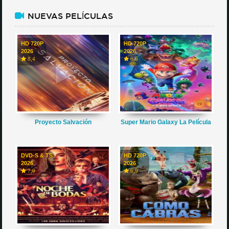
NUEVAS PELÍCULAS
HD 720P
HD 720P
2026
2026
8,4
6,6
Proyecto Salvación
Super Mario Galaxy La Película
DVD-S & TS
HD 720P
2026
2026
7,0
6,9