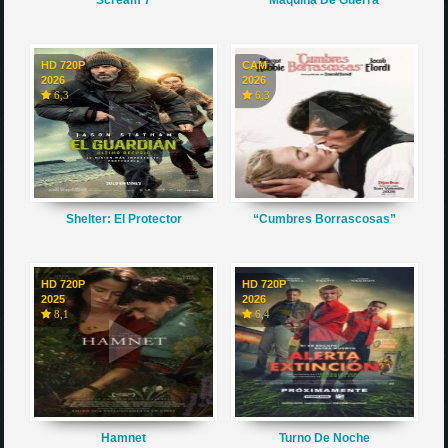
HD 720P
CAM
2026
2026
6,3
6,3
Shelter: El Protector
“Cumbres Borrascosas”
HD 720P
HD 720P
2025
2026
8,1
6,4
Hamnet
Turno De Noche