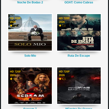
Noche De Bodas 2
GOAT: Como Cabras
HD 720P
HD 720P
2026
2026
7,2
7,1
Solo Mio
Ruta De Escape
HD 720P
HD 720P
2026
2026
5,9
6,5
Scream 7
Máquina De Guerra