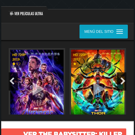
MENÚ DEL SITIO
HD 720P
HD 720P
2019
2017
9,2
7,9
VER THE BABYSITTER: KILLER