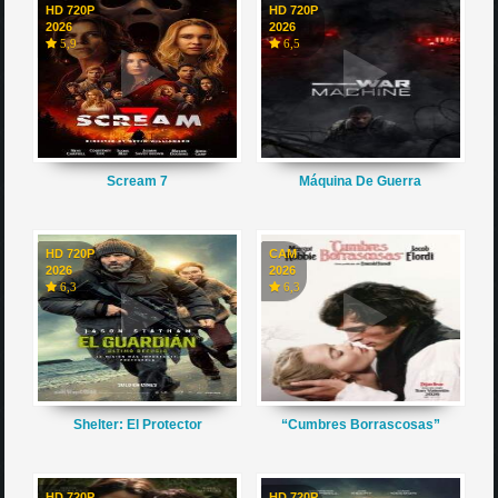
HD 720P
HD 720P
2026
2026
5,9
6,5
Scream 7
Máquina De Guerra
HD 720P
CAM
2026
2026
6,3
6,3
Shelter: El Protector
“Cumbres Borrascosas”
HD 720P
HD 720P