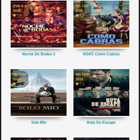
DVD-S & TS
HD 720P
2026
2026
7,0
6,9
Noche De Bodas 2
GOAT: Como Cabras
HD 720P
HD 720P
2026
2026
7,2
7,1
Solo Mio
Ruta De Escape