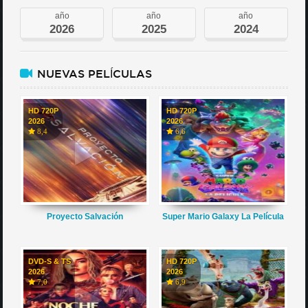
año
año
año
2026
2025
2024
NUEVAS PELÍCULAS
HD 720P
HD 720P
2026
2026
8,4
6,6
Proyecto Salvación
Super Mario Galaxy La Película
DVD-S & TS
HD 720P
2026
2026
7,0
6,9