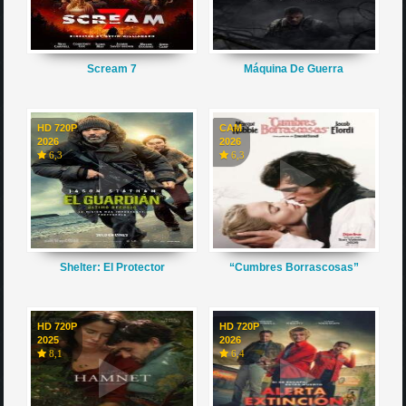
Scream 7
Máquina De Guerra
HD 720P
CAM
2026
2026
6,3
6,3
Shelter: El Protector
“Cumbres Borrascosas”
HD 720P
HD 720P
2025
2026
8,1
6,4