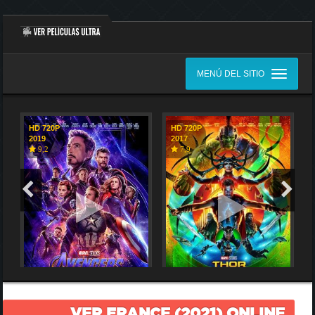
MENÚ DEL SITIO
HD 720P
HD 720P
2019
2017
9,2
7,9
VER FRANCE (2021) ONLINE