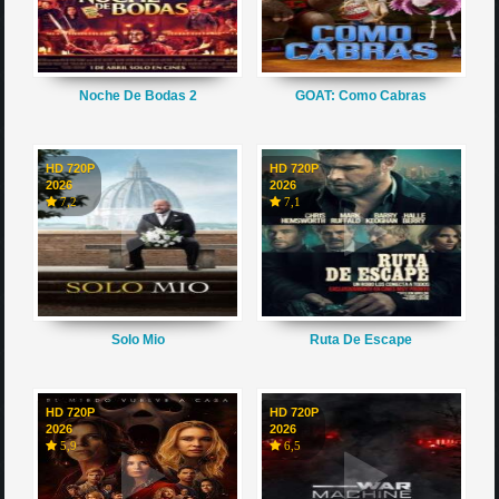
Noche De Bodas 2
GOAT: Como Cabras
HD 720P
HD 720P
2026
2026
7,2
7,1
Solo Mio
Ruta De Escape
HD 720P
HD 720P
2026
2026
5,9
6,5