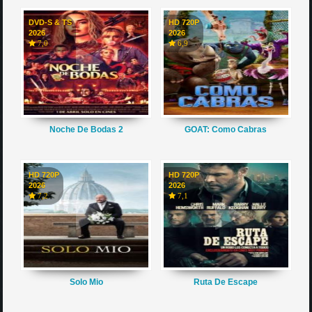
DVD-S & TS
HD 720P
2026
2026
7,0
6,9
Noche De Bodas 2
GOAT: Como Cabras
HD 720P
HD 720P
2026
2026
7,2
7,1
Solo Mio
Ruta De Escape