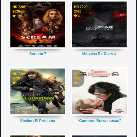
HD 720P
HD 720P
2026
2026
5,9
6,5
Scream 7
Máquina De Guerra
HD 720P
CAM
2026
2026
6,3
6,3
Shelter: El Protector
“Cumbres Borrascosas”