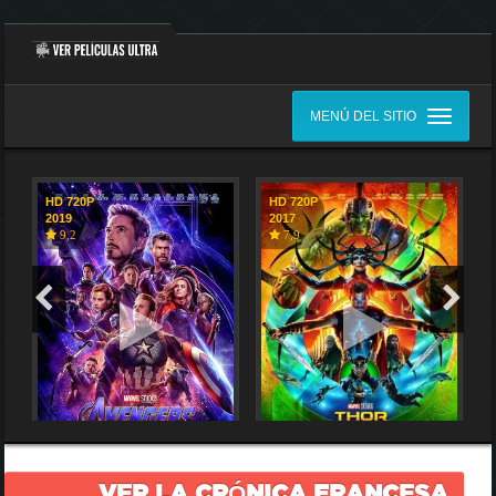
MENÚ DEL SITIO
HD 720P
HD 720P
2019
2017
9,2
7,9
VER LA CRÓNICA FRANCESA