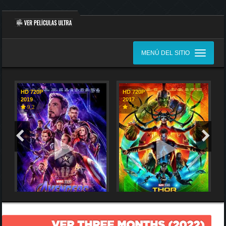
MENÚ DEL SITIO
HD 720P
HD 720P
2019
2017
9,2
7,9
VER THREE MONTHS (2022)