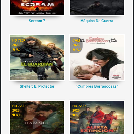
Scream 7
Máquina De Guerra
HD 720P
CAM
2026
2026
6,3
6,3
Shelter: El Protector
“Cumbres Borrascosas”
HD 720P
HD 720P
2025
2026
8,1
6,4