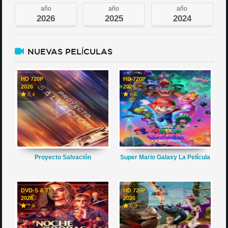
año
año
año
2026
2025
2024
NUEVAS PELÍCULAS
HD 720P
HD 720P
2026
2026
8,4
6,6
Proyecto Salvación
Super Mario Galaxy La Película
DVD-S & TS
HD 720P
2026
2026
7,0
6,9