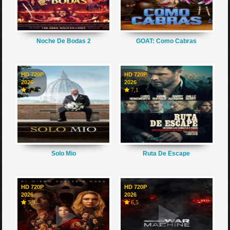
Noche De Bodas 2
GOAT: Como Cabras
HD 720P
HD 720P
2026
2026
7,2
7,1
Solo Mio
Ruta De Escape
HD 720P
HD 720P
2026
2026
5,9
6,5