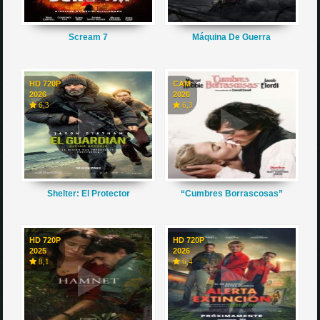
Scream 7
Máquina De Guerra
HD 720P
CAM
2026
2026
6,3
6,3
Shelter: El Protector
“Cumbres Borrascosas”
HD 720P
HD 720P
2025
2026
8,1
6,4