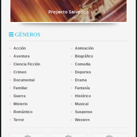
Proyecto Salvación
GÉNEROS
Acción
Animación
Aventura
Biográfico
Ciencia Ficción
Comedia
Crimen
Deportes
Documental
Drama
Familiar
Fantasía
Guerra
Histórico
Misterio
Musical
Romántico
Suspense
Terror
Western
año
año
año