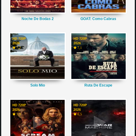
Noche De Bodas 2
GOAT: Como Cabras
HD 720P
HD 720P
2026
2026
7,2
7,1
Solo Mio
Ruta De Escape
HD 720P
HD 720P
2026
2026
5,9
6,5