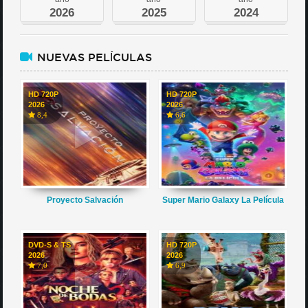
2026
2025
2024
NUEVAS PELÍCULAS
HD 720P
HD 720P
2026
2026
8,4
6,6
Proyecto Salvación
Super Mario Galaxy La Película
DVD-S & TS
HD 720P
2026
2026
7,0
6,9