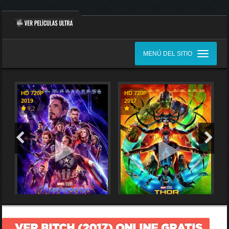
MENÚ DEL SITIO
HD 720P
HD 720P
2019
2017
9,2
7,9
VER BITCH (2017) ONLINE GRATIS