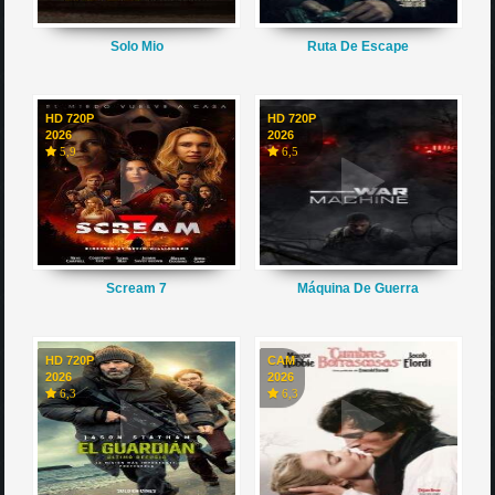
Solo Mio
Ruta De Escape
HD 720P
HD 720P
2026
2026
5,9
6,5
Scream 7
Máquina De Guerra
HD 720P
CAM
2026
2026
6,3
6,3