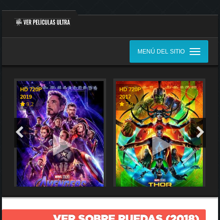
MENÚ DEL SITIO
HD 720P
HD 720P
2019
2017
9,2
7,9
VER SOBRE RUEDAS (2018)