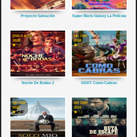
Proyecto Salvación
Super Mario Galaxy La Película
DVD-S & TS
HD 720P
2026
2026
7,0
6,9
Noche De Bodas 2
GOAT: Como Cabras
HD 720P
HD 720P
2026
2026
7,2
7,1