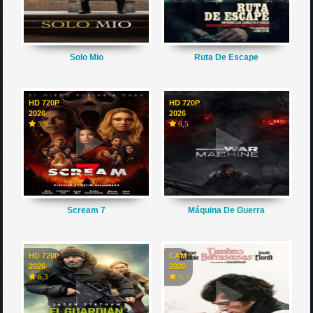
Solo Mio
Ruta De Escape
HD 720P
HD 720P
2026
2026
5,9
6,5
Scream 7
Máquina De Guerra
HD 720P
CAM
2026
2026
6,3
6,3