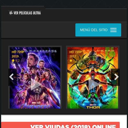
MENÚ DEL SITIO
HD 720P
HD 720P
2019
2017
9,2
7,9
VER VIUDAS (2018) ONLINE