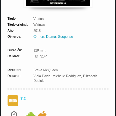
Título:
Viudas
Título original:
Widows
Año:
2018
Géneros:
Crimen
,
Drama
,
Suspense
Duración:
129 min.
Calidad:
HD 720P
Director:
Steve McQueen
Reparto:
Viola Davis, Michelle Rodriguez, Elizabeth
Debicki
7,2