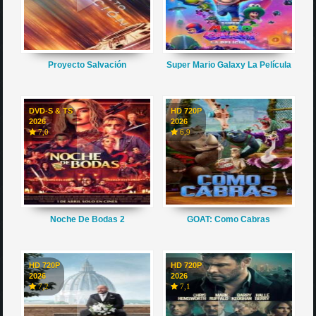
Proyecto Salvación
Super Mario Galaxy La Película
DVD-S & TS
HD 720P
2026
2026
7,0
6,9
Noche De Bodas 2
GOAT: Como Cabras
HD 720P
HD 720P
2026
2026
7,2
7,1