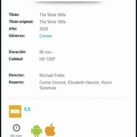
Título:
The Work Wife
Título original:
The Work Wife
Año:
2018
Géneros:
Crimen
Duración:
86 min.
Calidad:
HD 720P
Director:
Michael Feifer
Reparto:
Cerina Vincent, Elisabeth Harnois, Kevin
Sizemore
5,5
86 min.