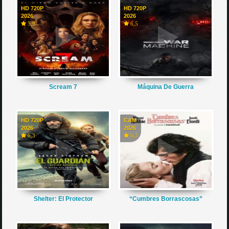
HD 720P
HD 720P
2026
2026
5,9
6,5
Scream 7
Máquina De Guerra
HD 720P
CAM
2026
2026
6,3
6,3
Shelter: El Protector
“Cumbres Borrascosas”