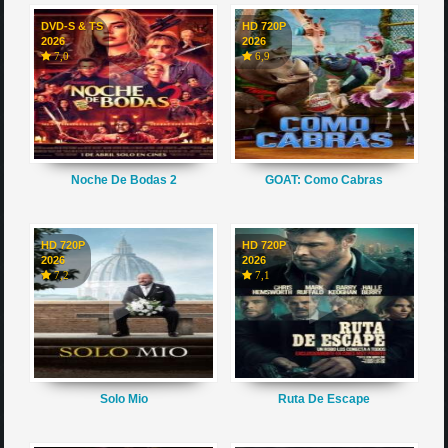
DVD-S & TS
HD 720P
2026
2026
7,0
6,9
Noche De Bodas 2
GOAT: Como Cabras
HD 720P
HD 720P
2026
2026
7,2
7,1
Solo Mio
Ruta De Escape