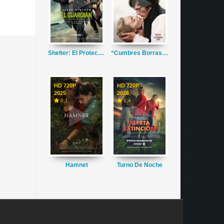
Shelter: El Protector
“Cumbres Borrascosas”
HD 720P
HD 720P
2025
2026
8,1
6,4
Hamnet
Turno De Noche