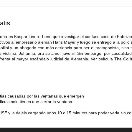
atis
storia es Kaspar Linen. Tiene que investigar el confuso caso de Fabrizio 
motivos al empresario alemán Hans Mayer y luego se entregó a la policí
Collini y un abogado con más eeriencia para ser el protagonista, sino
a víctima, Johanna, era su amor juvenil. Sin embargo, por casualidad
enta al mayor escándalo judicial de Alemania. Ver película The Colli
estias causadas por las ventanas que emergen
lícula solo tienes que cerrar la ventana
SE y la dejéis cargando unos 10 o 15 minutos para poder verla sin co