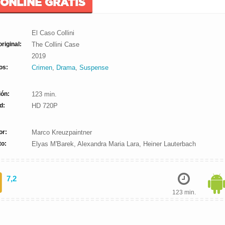
 ONLINE GRATIS
El Caso Collini
original:
The Collini Case
2019
os:
Crimen
,
Drama
,
Suspense
ión:
123 min.
d:
HD 720P
or:
Marco Kreuzpaintner
to:
Elyas M'Barek, Alexandra Maria Lara, Heiner Lauterbach
7,2
123 min.