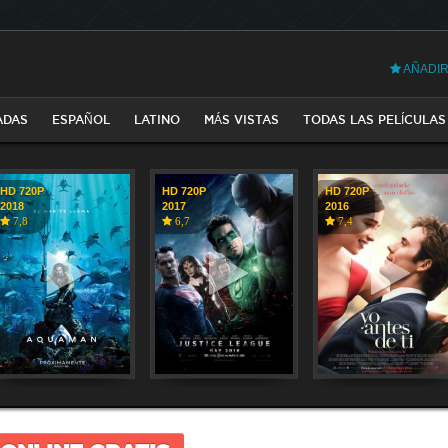
AÑADIR
ADAS
ESPAÑOL
LATINO
MÁS VISTAS
TODAS LAS PELÍCULAS
HD 720P
HD 720P
HD 720P
2018
2017
2016
7,8
6,7
7,4