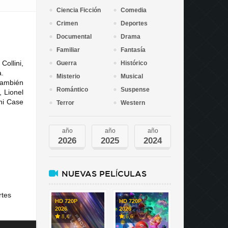
Ciencia Ficción
Comedia
Crimen
Deportes
Documental
Drama
Familiar
Fantasía
Collini,
Guerra
Histórico
a.
Misterio
Musical
 también
Romántico
Suspense
, Lionel
ni Case
Terror
Western
año
año
año
2026
2025
2024
NUEVAS PELÍCULAS
rtes
HD 720P
HD 720P
2026
2026
8,4
6,6