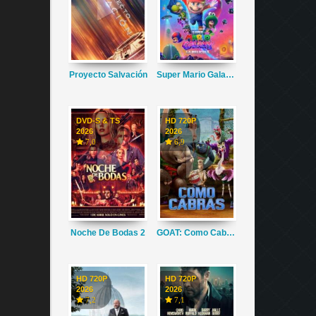
Proyecto Salvación
Super Mario Galaxy La Película
DVD-S & TS
HD 720P
2026
2026
7,0
6,9
Noche De Bodas 2
GOAT: Como Cabras
HD 720P
HD 720P
2026
2026
7,2
7,1