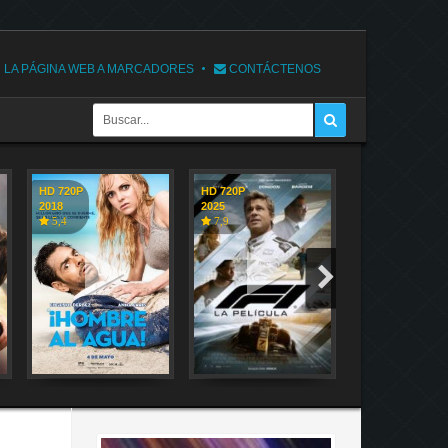
 LA PÁGINA WEB A MARCADORES
CONTÁCTENOS
HD 720P
HD 720P
HD 720P
2018
2025
2018
5,4
7,9
7,1