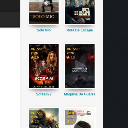
Solo Mio
Ruta De Escape
HD 720P
HD 720P
2026
2026
5,9
6,5
Scream 7
Máquina De Guerra
HD 720P
CAM
2026
2026
6,3
6,3