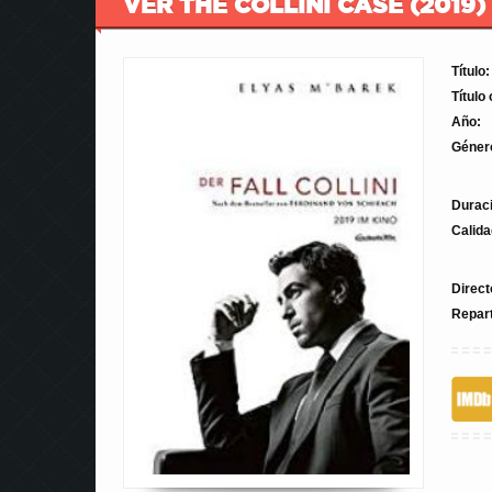
VER THE COLLINI CASE (2019)
Título:
Título 
Año:
Géner
Durac
Calida
Direct
Repar