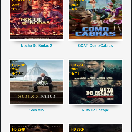
DVD-S & TS
HD 720P
2026
2026
7,0
6,9
Noche De Bodas 2
GOAT: Como Cabras
HD 720P
HD 720P
2026
2026
7,2
7,1
Solo Mio
Ruta De Escape
HD 720P
HD 720P