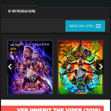
MENÚ DEL SITIO
HD 720P
HD 720P
2019
2017
9,2
7,9
VER INHERIT THE VIPER (2019)