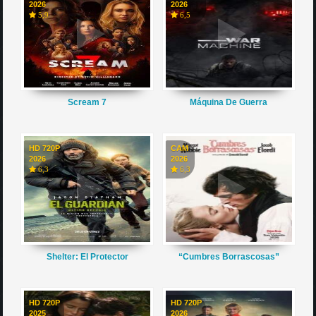
2026
2026
5,9
6,5
Scream 7
Máquina De Guerra
HD 720P
CAM
2026
2026
6,3
6,3
Shelter: El Protector
“Cumbres Borrascosas”
HD 720P
HD 720P
2025
2026