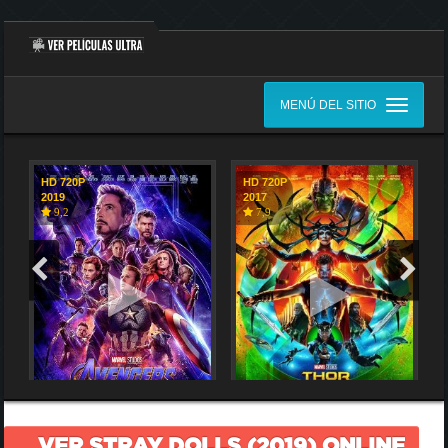
MENÚ DEL SITIO
HD 720P
HD 720P
2019
2017
9,2
7,9
VER STRAY DOLLS (2019) ONLINE