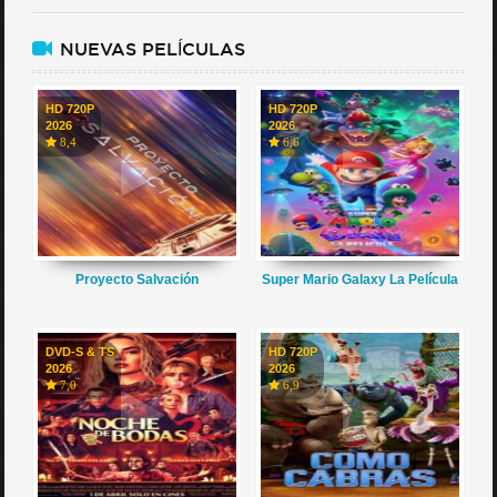
NUEVAS PELÍCULAS
HD 720P
HD 720P
2026
2026
8,4
6,6
Proyecto Salvación
Super Mario Galaxy La Película
DVD-S & TS
HD 720P
2026
2026
7,0
6,9