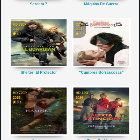
Scream 7
Máquina De Guerra
HD 720P
CAM
2026
2026
6,3
6,3
Shelter: El Protector
“Cumbres Borrascosas”
HD 720P
HD 720P
2025
2026
8,1
6,4