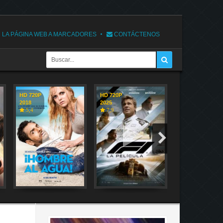
 LA PÁGINA WEB A MARCADORES
CONTÁCTENOS
HD 720P
HD 720P
HD 720P
2018
2025
2018
5,4
7,9
7,1