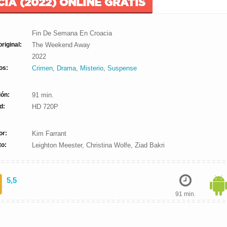
IA (2022) ONLINE GRATIS
Fin De Semana En Croacia
original:
The Weekend Away
2022
os:
Crimen
,
Drama
,
Misterio
,
Suspense
ión:
91 min.
d:
HD 720P
or:
Kim Farrant
to:
Leighton Meester, Christina Wolfe, Ziad Bakri
5,5
91 min.