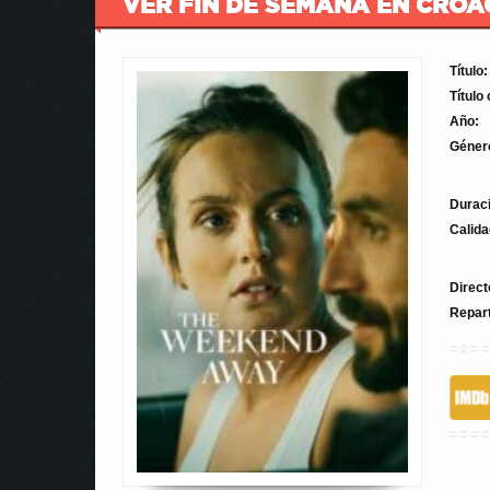
VER FIN DE SEMANA EN CROAC
Título:
Título 
Año:
Géner
Durac
Calida
Direct
Repar