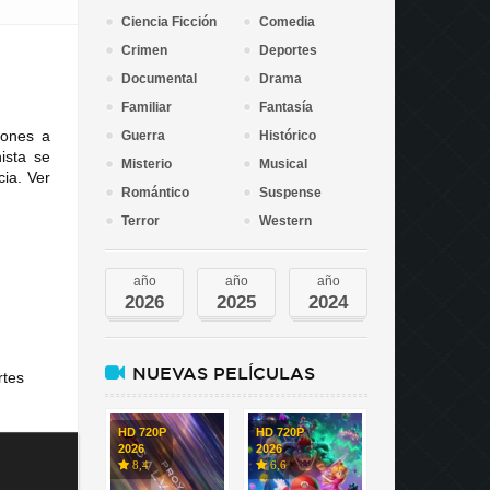
Ciencia Ficción
Comedia
Crimen
Deportes
Documental
Drama
Familiar
Fantasía
iones a
Guerra
Histórico
ista se
Misterio
Musical
ia. Ver
Romántico
Suspense
Terror
Western
año
año
año
2026
2025
2024
NUEVAS PELÍCULAS
rtes
HD 720P
HD 720P
2026
2026
8,4
6,6