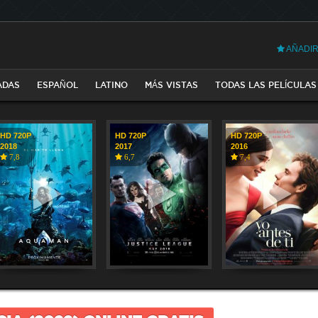
AÑADIR
ADAS
ESPAÑOL
LATINO
MÁS VISTAS
TODAS LAS PELÍCULAS
HD 720P
HD 720P
HD 720P
2018
2017
2016
7,8
6,7
7,4