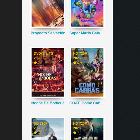
Proyecto Salvación
Super Mario Galaxy La Película
DVD-S & TS
HD 720P
2026
2026
7,0
6,9
Noche De Bodas 2
GOAT: Como Cabras
HD 720P
HD 720P
2026
2026
7,2
7,1