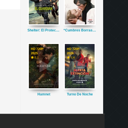
Shelter: El Protector
“Cumbres Borrascosas”
HD 720P
HD 720P
2025
2026
8,1
6,4
Hamnet
Turno De Noche