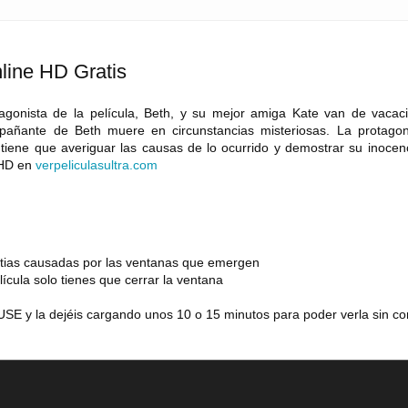
line HD Gratis
tagonista de la película, Beth, y su mejor amiga Kate van de vacac
pañante de Beth muere en circunstancias misteriosas. La protagon
tiene que averiguar las causas de lo ocurrido y demostrar su inocenc
 HD en
verpeliculasultra
.
com
estias causadas por las ventanas que emergen
lícula solo tienes que cerrar la ventana
SE y la dejéis cargando unos 10 o 15 minutos para poder verla sin co