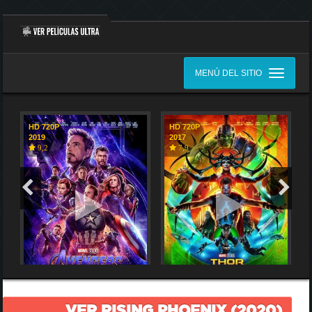
MENÚ DEL SITIO
HD 720P
HD 720P
2019
2017
9,2
7,9
VER RISING PHOENIX (2020)