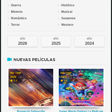
Guerra
Histórico
Misterio
Musical
Romántico
Suspense
Terror
Western
año
año
año
2026
2025
2024
NUEVAS PELÍCULAS
HD 720P
HD 720P
2026
2026
8,4
6,6
Proyecto Salvación
Super Mario Galaxy La Película