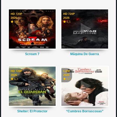
HD 720P
HD 720P
2026
2026
5,9
6,5
Scream 7
Máquina De Guerra
HD 720P
CAM
2026
2026
6,3
6,3
Shelter: El Protector
“Cumbres Borrascosas”