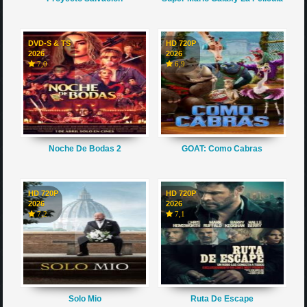
DVD-S & TS
HD 720P
2026
2026
7,0
6,9
Noche De Bodas 2
GOAT: Como Cabras
HD 720P
HD 720P
2026
2026
7,2
7,1
Solo Mio
Ruta De Escape