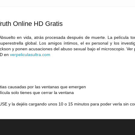
ruth Online HD Gratis
 Absuelto en vida, atrás procesada después de muerte. La película t
superestrella global. Los amigos íntimos, el ex personal y los invest
ckson y ponen acusaciones del abuso sexual bajo el microscopio. Ver 
HD en
verpeliculasultra
.
com
estias causadas por las ventanas que emergen
lícula solo tienes que cerrar la ventana
SE y la dejéis cargando unos 10 o 15 minutos para poder verla sin co