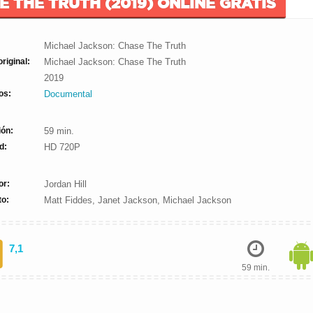
 THE TRUTH (2019) ONLINE GRATIS
Michael Jackson: Chase The Truth
original:
Michael Jackson: Chase The Truth
2019
os:
Documental
ión:
59 min.
d:
HD 720P
or:
Jordan Hill
to:
Matt Fiddes, Janet Jackson, Michael Jackson
7,1
59 min.