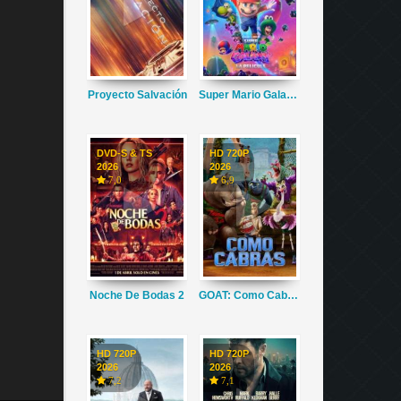
Proyecto Salvación
Super Mario Galaxy La Película
DVD-S & TS
HD 720P
2026
2026
7,0
6,9
Noche De Bodas 2
GOAT: Como Cabras
HD 720P
HD 720P
2026
2026
7,2
7,1