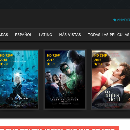
AÑADIR
ADAS
ESPAÑOL
LATINO
MÁS VISTAS
TODAS LAS PELÍCULAS
HD 720P
HD 720P
HD 720P
2018
2017
2016
7,8
6,7
7,4