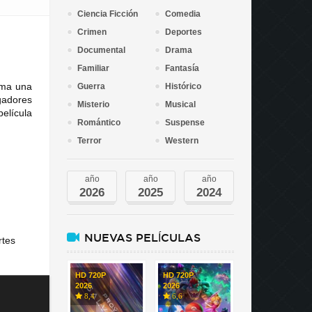
Ciencia Ficción
Comedia
Crimen
Deportes
Documental
Drama
Familiar
Fantasía
oma una
Guerra
Histórico
igadores
Misterio
Musical
película
Romántico
Suspense
Terror
Western
año
año
año
2026
2025
2024
NUEVAS PELÍCULAS
rtes
HD 720P
HD 720P
2026
2026
8,4
6,6