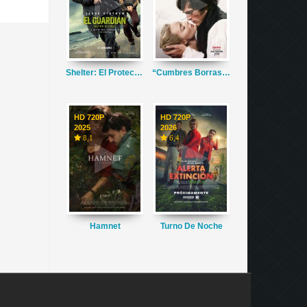
Shelter: El Protector
“Cumbres Borrascosas”
HD 720P
HD 720P
2025
2026
8,1
6,4
Hamnet
Turno De Noche