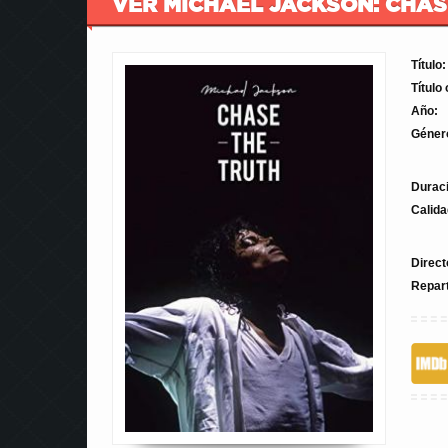
VER MICHAEL JACKSON: CHASE
Título:
Título 
Año:
Géner
Durac
Calida
Direct
Repar