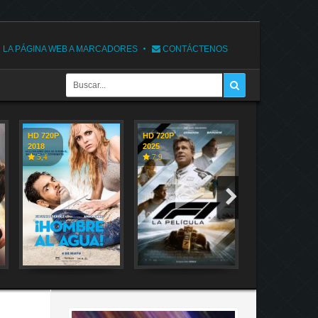
 LA PÁGINA WEB A MARCADORES
CONTÁCTENOS
HD 720P
HD 720P
HD 720P
2018
2025
2018
5,4
7,9
7,1