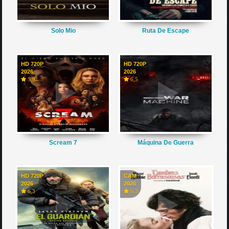
Solo Mio
Ruta De Escape
HD 720P
HD 720P
2026
2026
5,9
6,5
Scream 7
Máquina De Guerra
HD 720P
CAM
2026
2026
6,3
6,3