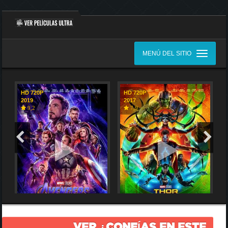
MENÚ DEL SITIO
HD 720P
HD 720P
2019
2017
9,2
7,9
VER ¿CONFÍAS EN ESTE