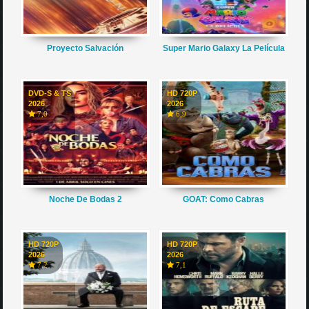
Proyecto Salvación
Super Mario Galaxy La Película
DVD-S & TS
HD 720P
2026
2026
7,0
6,9
Noche De Bodas 2
GOAT: Como Cabras
HD 720P
HD 720P
2026
2026
7,2
7,1