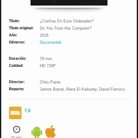
Título:
¿Confías En Este Ordenador?
Título original:
Do You Trust this Computer?
Año:
2018
Géneros:
Documental
Duración:
78 min.
Calidad:
HD 720P
Director:
Chris Paine
Reparto:
James Barrat, Rana El Kaliouby, David Ferrucci
7,6
78 min.