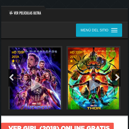
MENÚ DEL SITIO
HD 720P
HD 720P
2019
2017
9,2
7,9
VER GIRL (2018) ONLINE GRATIS