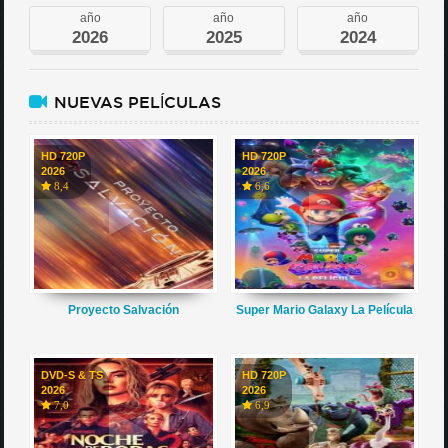
año
año
año
2026
2025
2024
NUEVAS PELÍCULAS
HD 720P
HD 720P
2026
2026
8,4
6,6
Proyecto Salvación
Super Mario Galaxy La Película
DVD-S & TS
HD 720P
2026
2026
7,0
6,9