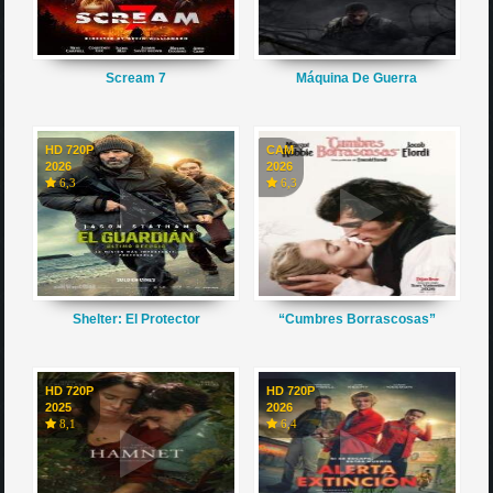
Scream 7
Máquina De Guerra
HD 720P
CAM
2026
2026
6,3
6,3
Shelter: El Protector
“Cumbres Borrascosas”
HD 720P
HD 720P
2025
2026
8,1
6,4