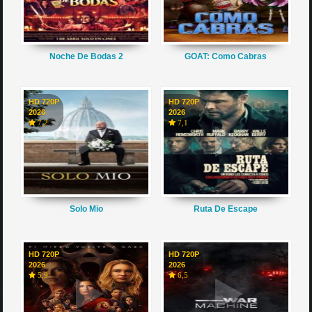
Noche De Bodas 2
GOAT: Como Cabras
HD 720P
HD 720P
2026
2026
7,2
7,1
Solo Mio
Ruta De Escape
HD 720P
HD 720P
2026
2026
5,9
6,5