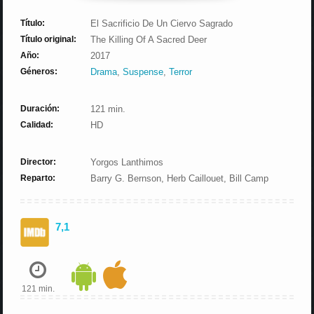
Título:
El Sacrificio De Un Ciervo Sagrado
Título original:
The Killing Of A Sacred Deer
Año:
2017
Géneros:
Drama
,
Suspense
,
Terror
Duración:
121 min.
Calidad:
HD
Director:
Yorgos Lanthimos
Reparto:
Barry G. Bernson, Herb Caillouet, Bill Camp
7,1
121 min.