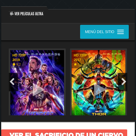
MENÚ DEL SITIO
HD 720P
HD 720P
2019
2017
9,2
7,9
VER EL SACRIFICIO DE UN CIERVO