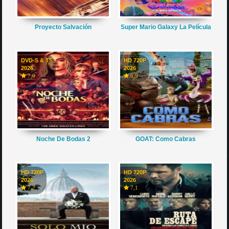
Proyecto Salvación
Super Mario Galaxy La Película
DVD-S & TS
HD 720P
2026
2026
7,0
6,9
Noche De Bodas 2
GOAT: Como Cabras
HD 720P
HD 720P
2026
2026
7,2
7,1