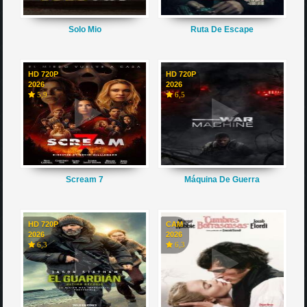
Solo Mio
Ruta De Escape
HD 720P
HD 720P
2026
2026
5,9
6,5
Scream 7
Máquina De Guerra
HD 720P
CAM
2026
2026
6,3
6,3