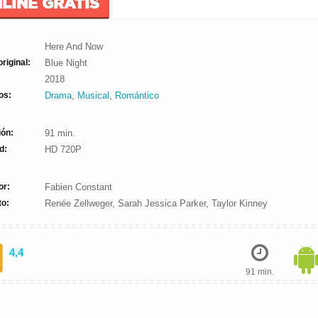
LINE GRATIS
Here And Now
original:
Blue Night
2018
os:
Drama
,
Musical
,
Romántico
ión:
91 min.
d:
HD 720P
or:
Fabien Constant
to:
Renée Zellweger, Sarah Jessica Parker, Taylor Kinney
4,4
91 min.