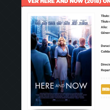
VER HERE AND NOW (2018) ON
Título:
Título 
Año:
Géner
Durac
Calida
Direct
Repar