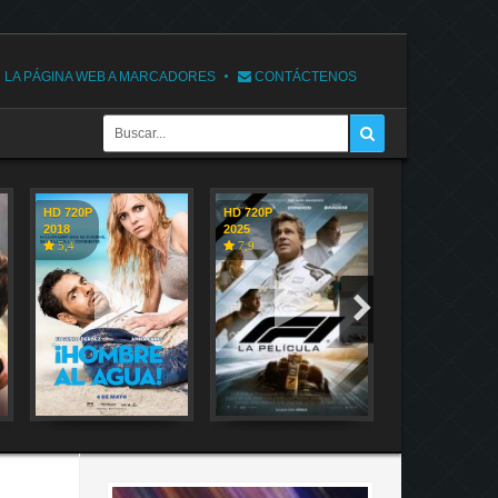
 LA PÁGINA WEB A MARCADORES
CONTÁCTENOS
HD 720P
HD 720P
HD 720P
2018
2025
2018
5,4
7,9
7,1