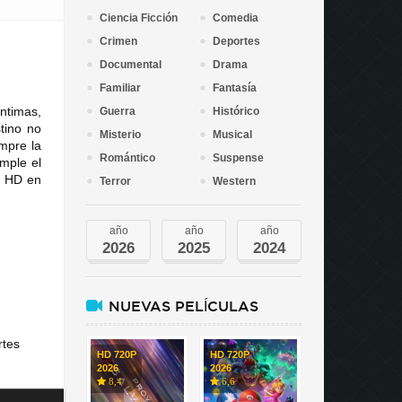
Ciencia Ficción
Comedia
Crimen
Deportes
Documental
Drama
Familiar
Fantasía
ntimas,
Guerra
Histórico
tino no
Misterio
Musical
empre la
Romántico
Suspense
umple el
n HD en
Terror
Western
año
año
año
2026
2025
2024
NUEVAS PELÍCULAS
rtes
HD 720P
HD 720P
2026
2026
8,4
6,6