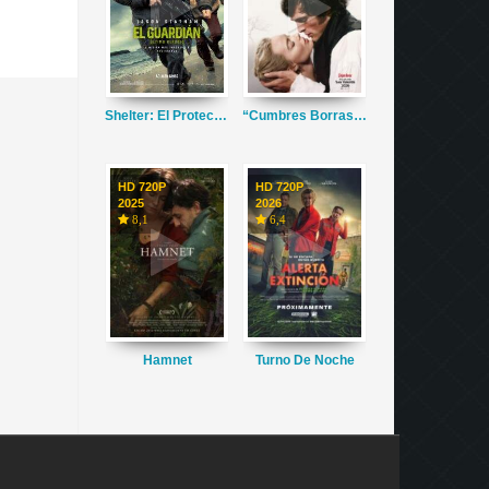
Shelter: El Protector
“Cumbres Borrascosas”
HD 720P
HD 720P
2025
2026
8,1
6,4
Hamnet
Turno De Noche