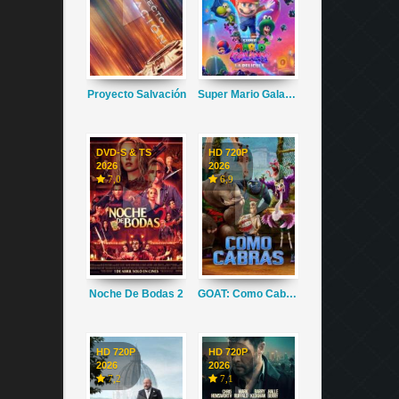
Proyecto Salvación
Super Mario Galaxy La Película
DVD-S & TS
HD 720P
2026
2026
7,0
6,9
Noche De Bodas 2
GOAT: Como Cabras
HD 720P
HD 720P
2026
2026
7,2
7,1