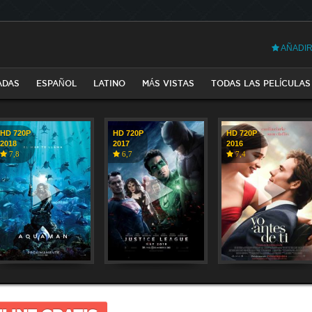
AÑADIR
ADAS
ESPAÑOL
LATINO
MÁS VISTAS
TODAS LAS PELÍCULAS
HD 720P
HD 720P
HD 720P
2018
2017
2016
7,8
6,7
7,4