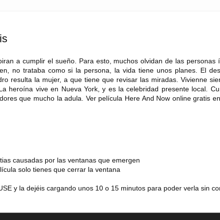
is
piran a cumplir el sueño. Para esto, muchos olvidan de las personas í
en, no trataba como si la persona, la vida tiene unos planes. El des
ro resulta la mujer, a que tiene que revisar las miradas. Vivienne si
 La heroína vive en Nueva York, y es la celebridad presente local. C
adores que mucho la adula. Ver película Here And Now online gratis e
estias causadas por las ventanas que emergen
lícula solo tienes que cerrar la ventana
SE y la dejéis cargando unos 10 o 15 minutos para poder verla sin co