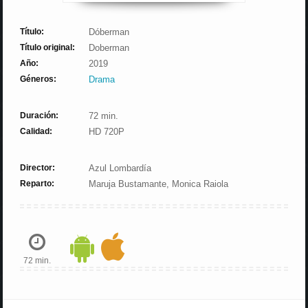
Título:
Dóberman
Título original:
Doberman
Año:
2019
Géneros:
Drama
Duración:
72 min.
Calidad:
HD 720P
Director:
Azul Lombardía
Reparto:
Maruja Bustamante, Monica Raiola
72 min.