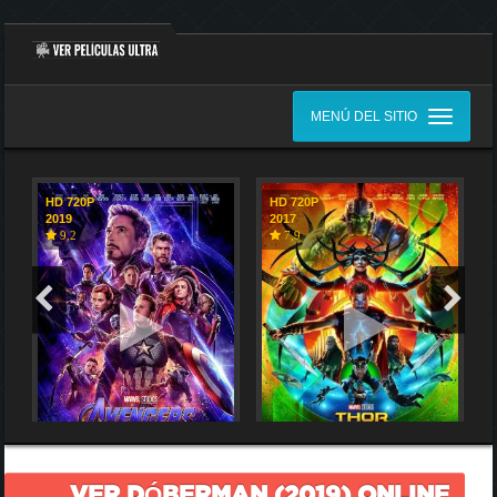
MENÚ DEL SITIO
HD 720P
HD 720P
2019
2017
9,2
7,9
VER DÓBERMAN (2019) ONLINE