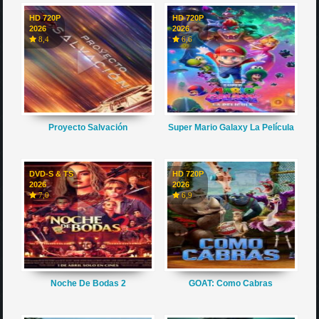
HD 720P
HD 720P
2026
2026
8,4
6,6
Proyecto Salvación
Super Mario Galaxy La Película
DVD-S & TS
HD 720P
2026
2026
7,0
6,9
Noche De Bodas 2
GOAT: Como Cabras