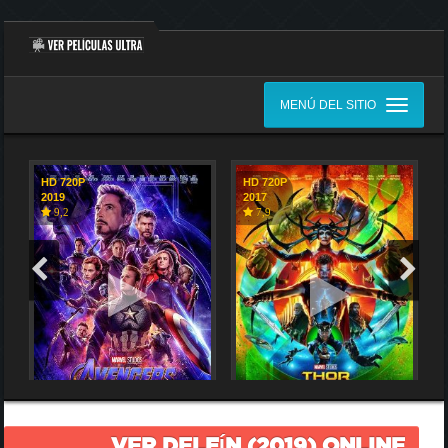
MENÚ DEL SITIO
HD 720P
HD 720P
2019
2017
9,2
7,9
VER DELFÍN (2019) ONLINE