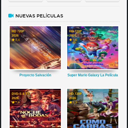
NUEVAS PELÍCULAS
HD 720P
HD 720P
2026
2026
8,4
6,6
Proyecto Salvación
Super Mario Galaxy La Película
DVD-S & TS
HD 720P
2026
2026
7,0
6,9