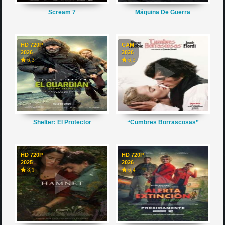
Scream 7
Máquina De Guerra
HD 720P
CAM
2026
2026
6,3
6,3
Shelter: El Protector
“Cumbres Borrascosas”
HD 720P
HD 720P
2025
2026
8,1
6,4