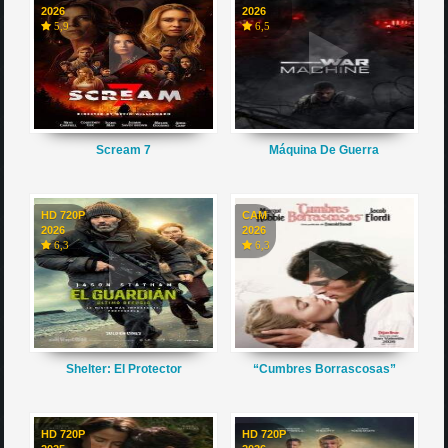
2026
2026
5,9
6,5
Scream 7
Máquina De Guerra
HD 720P
CAM
2026
2026
6,3
6,3
Shelter: El Protector
“Cumbres Borrascosas”
HD 720P
HD 720P