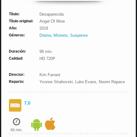
Título:
Desaparecida
Título original:
Angel Of Mine
Año:
2019
Géneros:
Drama
,
Misterio
,
Suspense
Duración:
98 min.
Calidad:
HD 720P
Director:
Kim Farrant
Reparto:
Yvonne Strahovski, Luke Evans, Noomi Rapace
7,0
98 min.