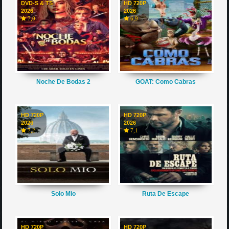
DVD-S & TS
HD 720P
2026
2026
7,0
6,9
Noche De Bodas 2
GOAT: Como Cabras
HD 720P
HD 720P
2026
2026
7,2
7,1
Solo Mio
Ruta De Escape
HD 720P
HD 720P