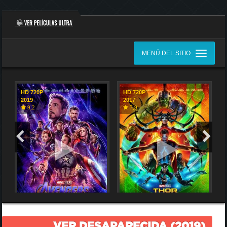
MENÚ DEL SITIO
HD 720P
HD 720P
2019
2017
9,2
7,9
VER DESAPARECIDA (2019)