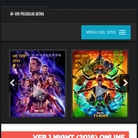
MENÚ DEL SITIO
HD 720P
HD 720P
2019
2017
9,2
7,9
VER 1 NIGHT (2016) ONLINE