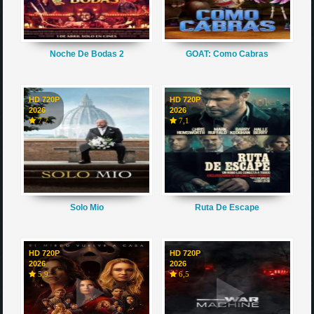
Noche De Bodas 2
GOAT: Como Cabras
HD 720P
HD 720P
2026
2026
7,2
7,1
Solo Mio
Ruta De Escape
HD 720P
HD 720P
2026
2026
5,9
6,5