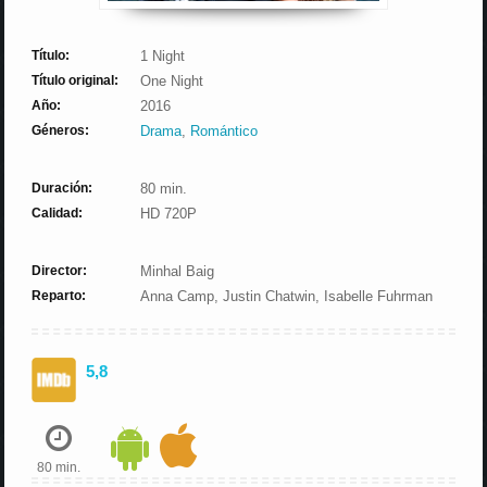
Título:
1 Night
Título original:
One Night
Año:
2016
Géneros:
Drama
,
Romántico
Duración:
80 min.
Calidad:
HD 720P
Director:
Minhal Baig
Reparto:
Anna Camp, Justin Chatwin, Isabelle Fuhrman
5,8
80 min.