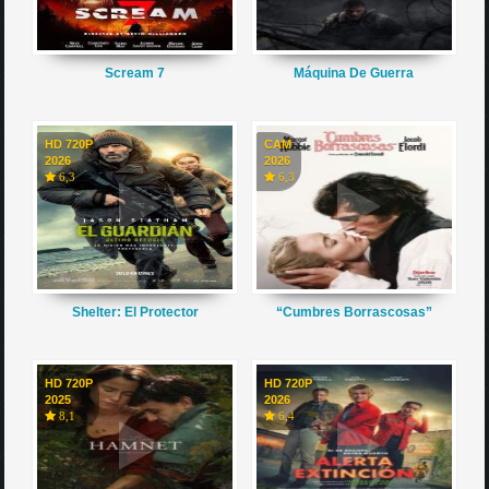
Scream 7
Máquina De Guerra
HD 720P
CAM
2026
2026
6,3
6,3
Shelter: El Protector
“Cumbres Borrascosas”
HD 720P
HD 720P
2025
2026
8,1
6,4