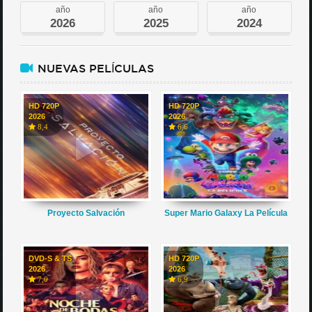
año
año
año
2026
2025
2024
NUEVAS PELÍCULAS
HD 720P
HD 720P
2026
2026
8,4
6,6
Proyecto Salvación
Super Mario Galaxy La Película
DVD-S & TS
HD 720P
2026
2026
7,0
6,9