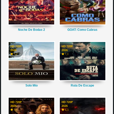
Noche De Bodas 2
GOAT: Como Cabras
HD 720P
HD 720P
2026
2026
7,2
7,1
Solo Mio
Ruta De Escape
HD 720P
HD 720P
2026
2026
5,9
6,5