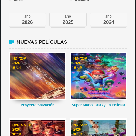
año
año
año
2026
2025
2024
NUEVAS PELÍCULAS
HD 720P
HD 720P
2026
2026
8,4
6,6
Proyecto Salvación
Super Mario Galaxy La Película
DVD-S & TS
HD 720P
2026
2026
7,0
6,9