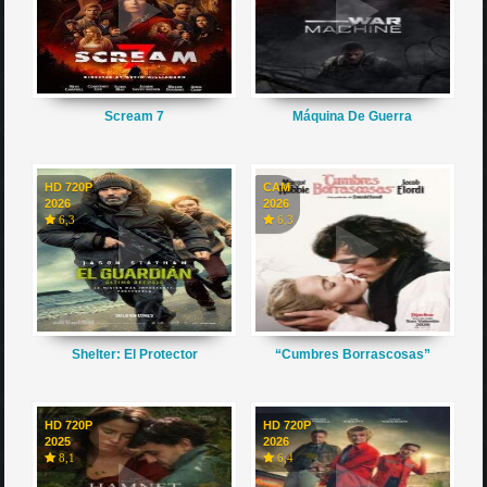
Scream 7
Máquina De Guerra
HD 720P
CAM
2026
2026
6,3
6,3
Shelter: El Protector
“Cumbres Borrascosas”
HD 720P
HD 720P
2025
2026
8,1
6,4