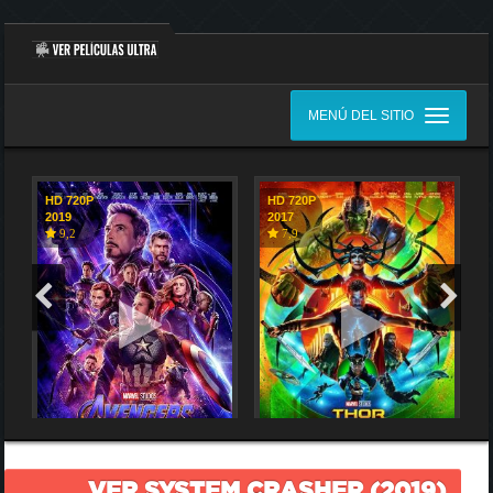
MENÚ DEL SITIO
HD 720P
HD 720P
2019
2017
9,2
7,9
VER SYSTEM CRASHER (2019)