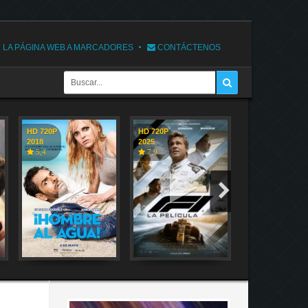
 LA PÁGINA WEB A MARCADORES
CONTÁCTENOS
HD 720P
HD 720P
HD 720P
2018
2025
2018
5,4
7,9
7,1