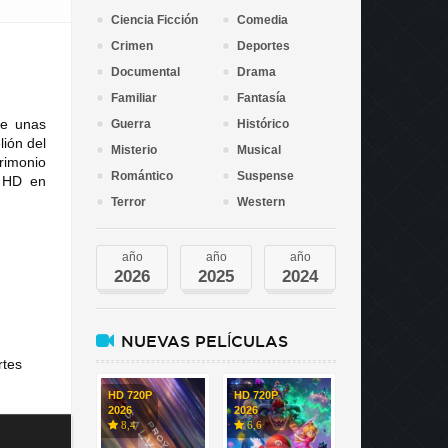
Ciencia Ficción
Comedia
Crimen
Deportes
Documental
Drama
Familiar
Fantasía
de unas
Guerra
Histórico
lión del
Misterio
Musical
trimonio
Romántico
Suspense
n HD en
Terror
Western
año
año
año
2026
2025
2024
NUEVAS PELÍCULAS
rtes
HD 720P
HD 720P
2026
2026
8,4
6,6