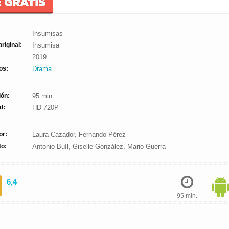
E GRATIS
Insumisas
original:
Insumisa
2019
os:
Drama
ión:
95 min.
d:
HD 720P
or:
Laura Cazador, Fernando Pérez
to:
Antonio Buíl, Giselle González, Mario Guerra
6,4
95 min.