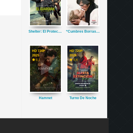
Shelter: El Protector
“Cumbres Borrascosas”
HD 720P
HD 720P
2025
2026
8,1
6,4
Hamnet
Turno De Noche