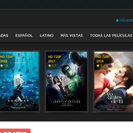
AÑADIR
ADAS
ESPAÑOL
LATINO
MÁS VISTAS
TODAS LAS PELÍCULAS
HD 720P
HD 720P
HD 720P
2018
2017
2016
7,8
6,7
7,4