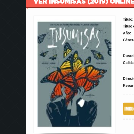
VER INSUMISAS (2019) ONLIN
Título:
Título 
Año:
Géner
Durac
Calida
Direct
Repar