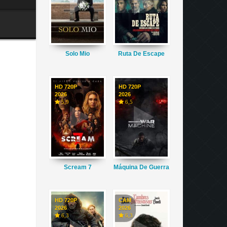
Solo Mio
Ruta De Escape
HD 720P
HD 720P
2026
2026
5,9
6,5
Scream 7
Máquina De Guerra
HD 720P
CAM
2026
2026
6,3
6,3