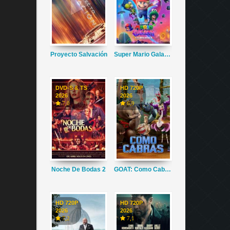
Proyecto Salvación
Super Mario Galaxy La Película
DVD-S & TS
HD 720P
2026
2026
7,0
6,9
Noche De Bodas 2
GOAT: Como Cabras
HD 720P
HD 720P
2026
2026
7,2
7,1