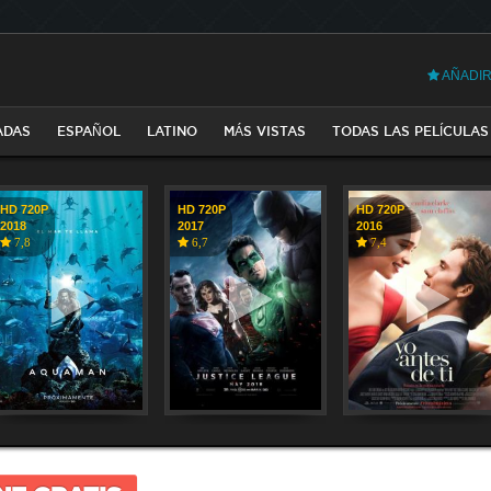
AÑADIR
ADAS
ESPAÑOL
LATINO
MÁS VISTAS
TODAS LAS PELÍCULAS
HD 720P
HD 720P
HD 720P
2018
2017
2016
7,8
6,7
7,4