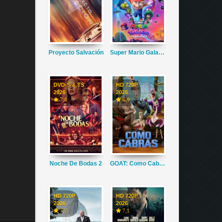
Proyecto Salvación
Super Mario Galaxy La Película
DVD-S & TS
HD 720P
2026
2026
7,0
6,9
Noche De Bodas 2
GOAT: Como Cabras
HD 720P
HD 720P
2026
2026
7,2
7,1