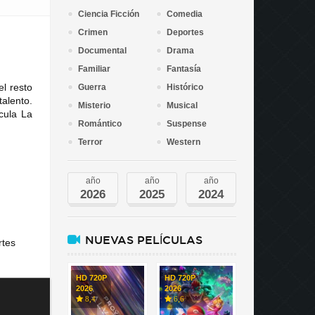
Ciencia Ficción
Comedia
Crimen
Deportes
Documental
Drama
Familiar
Fantasía
l resto
Guerra
Histórico
talento.
Misterio
Musical
cula La
Romántico
Suspense
Terror
Western
año
año
año
2026
2025
2024
NUEVAS PELÍCULAS
rtes
HD 720P
HD 720P
2026
2026
8,4
6,6