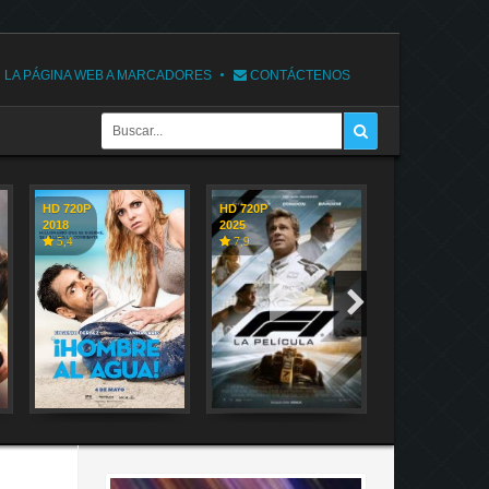
 LA PÁGINA WEB A MARCADORES
CONTÁCTENOS
HD 720P
HD 720P
HD 720P
2018
2025
2018
5,4
7,9
7,1