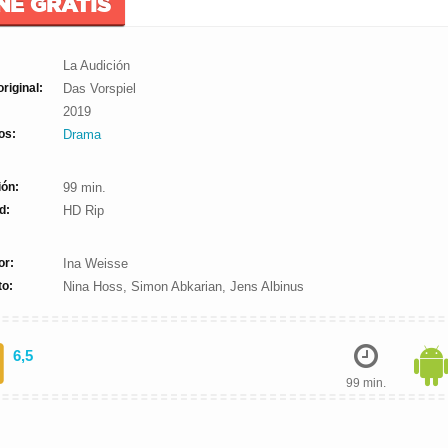
NE GRATIS
La Audición
original:
Das Vorspiel
2019
os:
Drama
ión:
99 min.
d:
HD Rip
or:
Ina Weisse
to:
Nina Hoss, Simon Abkarian, Jens Albinus
6,5
99 min.