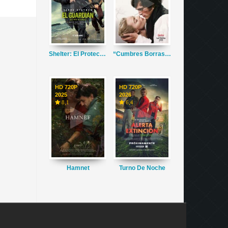
Shelter: El Protector
“Cumbres Borrascosas”
HD 720P
HD 720P
2025
2026
8,1
6,4
Hamnet
Turno De Noche