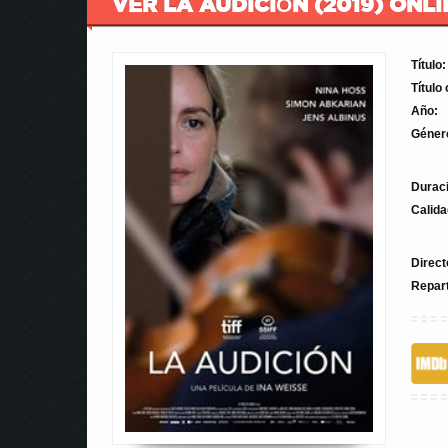
VER LA AUDICIÓN (2019) ONLI
Título:
Título 
Año:
Géner
Durac
Calida
Direct
Repar