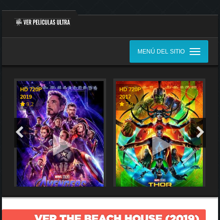
MENÚ DEL SITIO
HD 720P
HD 720P
2019
2017
9,2
7,9
VER THE BEACH HOUSE (2019)