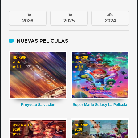
año
año
año
2026
2025
2024
NUEVAS PELÍCULAS
HD 720P
HD 720P
2026
2026
8,4
6,6
Proyecto Salvación
Super Mario Galaxy La Película
DVD-S & TS
HD 720P
2026
2026
7,0
6,9