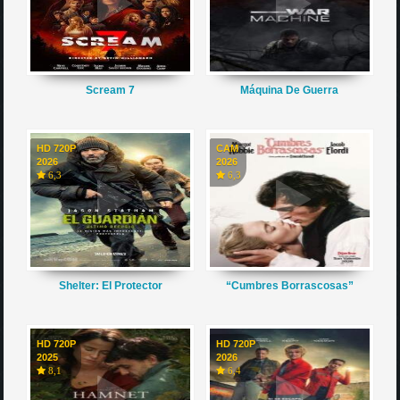
Scream 7
Máquina De Guerra
HD 720P
CAM
2026
2026
6,3
6,3
Shelter: El Protector
“Cumbres Borrascosas”
HD 720P
HD 720P
2025
2026
8,1
6,4