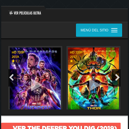
MENÚ DEL SITIO
HD 720P
HD 720P
2019
2017
9,2
7,9
VER THE DEEPER YOU DIG (2019)