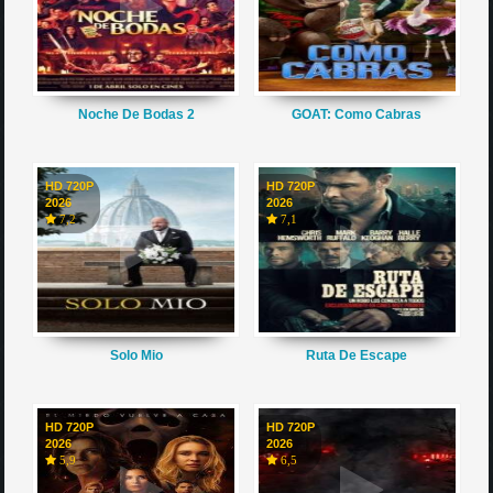
Noche De Bodas 2
GOAT: Como Cabras
HD 720P
HD 720P
2026
2026
7,2
7,1
Solo Mio
Ruta De Escape
HD 720P
HD 720P
2026
2026
5,9
6,5