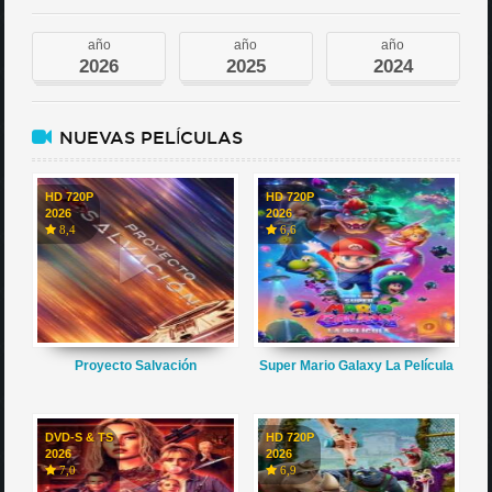
año
año
año
2026
2025
2024
NUEVAS PELÍCULAS
HD 720P
HD 720P
2026
2026
8,4
6,6
Proyecto Salvación
Super Mario Galaxy La Película
DVD-S & TS
HD 720P
2026
2026
7,0
6,9