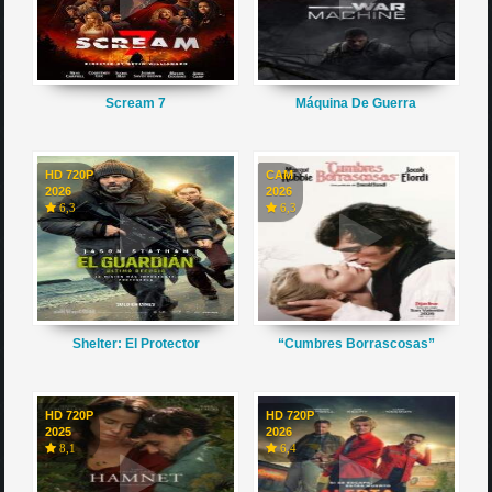
Scream 7
Máquina De Guerra
HD 720P
CAM
2026
2026
6,3
6,3
Shelter: El Protector
“Cumbres Borrascosas”
HD 720P
HD 720P
2025
2026
8,1
6,4