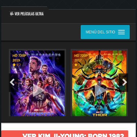
MENÚ DEL SITIO
HD 720P
HD 720P
2019
2017
9,2
7,9
VER KIM JI-YOUNG: BORN 1982