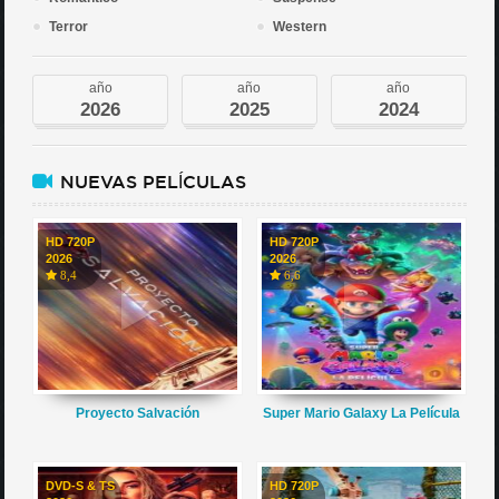
Terror
Western
año
año
año
2026
2025
2024
NUEVAS PELÍCULAS
HD 720P
HD 720P
2026
2026
8,4
6,6
Proyecto Salvación
Super Mario Galaxy La Película
DVD-S & TS
HD 720P