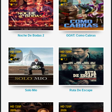
2026
2026
7,0
6,9
Noche De Bodas 2
GOAT: Como Cabras
HD 720P
HD 720P
2026
2026
7,2
7,1
Solo Mio
Ruta De Escape
HD 720P
HD 720P
2026
2026