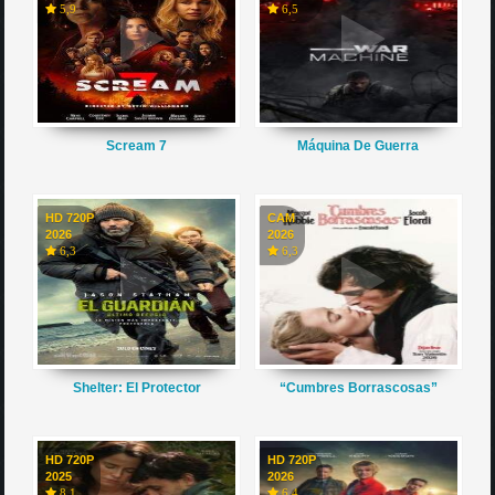
5,9
6,5
Scream 7
Máquina De Guerra
HD 720P
CAM
2026
2026
6,3
6,3
Shelter: El Protector
“Cumbres Borrascosas”
HD 720P
HD 720P
2025
2026
8,1
6,4