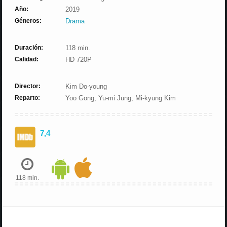
Año:
2019
Géneros:
Drama
Duración:
118 min.
Calidad:
HD 720P
Director:
Kim Do-young
Reparto:
Yoo Gong, Yu-mi Jung, Mi-kyung Kim
7,4
118 min.