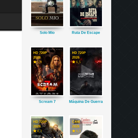
Solo Mio
Ruta De Escape
HD 720P
HD 720P
2026
2026
5,9
6,5
Scream 7
Máquina De Guerra
HD 720P
CAM
2026
2026
6,3
6,3