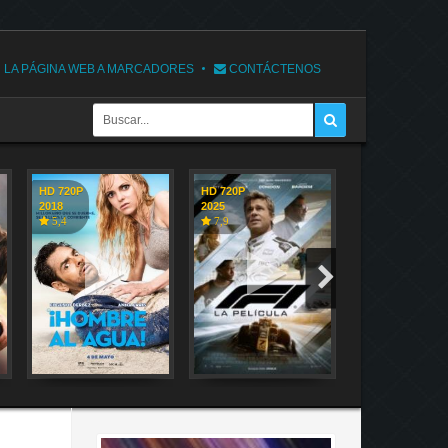
 LA PÁGINA WEB A MARCADORES
CONTÁCTENOS
HD 720P
HD 720P
HD 720P
2018
2025
2018
5,4
7,9
7,1