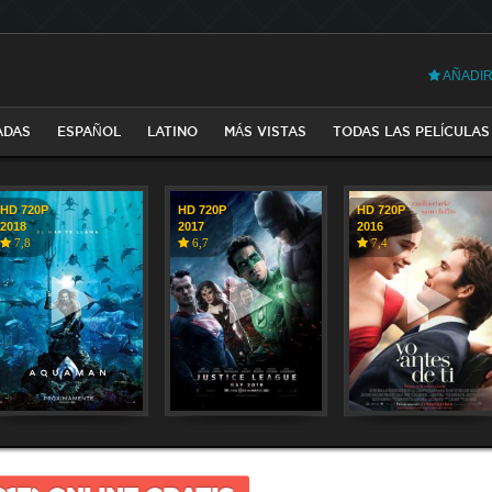
AÑADIR
ADAS
ESPAÑOL
LATINO
MÁS VISTAS
TODAS LAS PELÍCULAS
HD 720P
HD 720P
HD 720P
2018
2017
2016
7,8
6,7
7,4