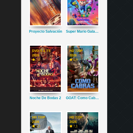
Proyecto Salvación
Super Mario Galaxy La Película
DVD-S & TS
HD 720P
2026
2026
7,0
6,9
Noche De Bodas 2
GOAT: Como Cabras
HD 720P
HD 720P
2026
2026
7,2
7,1