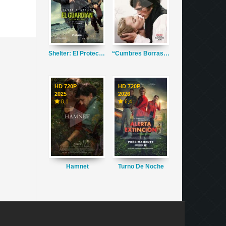
Shelter: El Protector
“Cumbres Borrascosas”
HD 720P
HD 720P
2025
2026
8,1
6,4
Hamnet
Turno De Noche