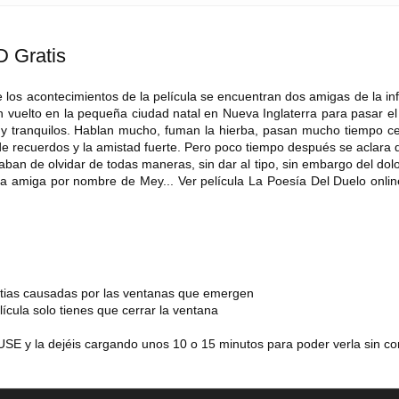
D Gratis
de los acontecimientos de la película se encuentran dos amigas de la in
han vuelto en la pequeña ciudad natal en Nueva Inglaterra para pasar e
 y tranquilos. Hablan mucho, fuman la hierba, pasan mucho tiempo ce
 de recuerdos y la amistad fuerte. Pero poco tiempo después se aclara 
rataban de olvidar de todas maneras, sin dar al tipo, sin embargo del dol
era amiga por nombre de Mey... Ver película La Poesía Del Duelo onlin
estias causadas por las ventanas que emergen
lícula solo tienes que cerrar la ventana
SE y la dejéis cargando unos 10 o 15 minutos para poder verla sin co