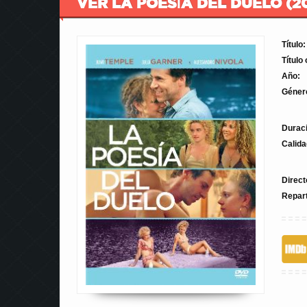
VER LA POESÍA DEL DUELO (2
Título:
Título 
Año:
Géner
Durac
Calida
Direct
Repar