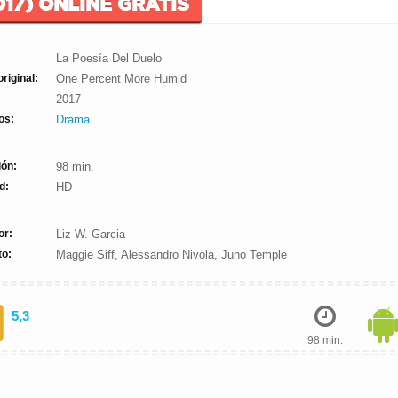
017) ONLINE GRATIS
La Poesía Del Duelo
original:
One Percent More Humid
2017
os:
Drama
ión:
98 min.
d:
HD
or:
Liz W. Garcia
to:
Maggie Siff, Alessandro Nivola, Juno Temple
5,3
98 min.