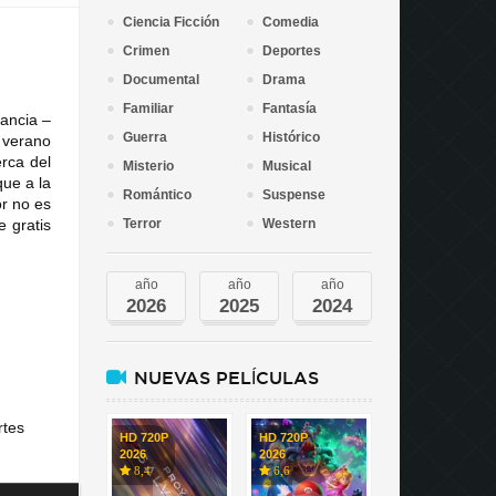
Ciencia Ficción
Comedia
Crimen
Deportes
Documental
Drama
Familiar
Fantasía
fancia –
Guerra
Histórico
l verano
rca del
Misterio
Musical
que a la
Romántico
Suspense
or no es
e gratis
Terror
Western
año
año
año
2026
2025
2024
NUEVAS PELÍCULAS
rtes
HD 720P
HD 720P
2026
2026
8,4
6,6