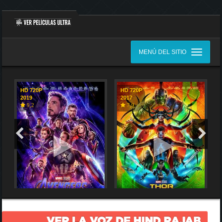
MENÚ DEL SITIO
HD 720P
HD 720P
2019
2017
9,2
7,9
VER LA VOZ DE HIND RAJAB