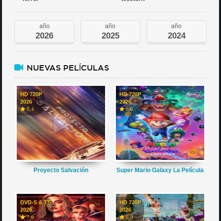
año
año
año
2026
2025
2024
NUEVAS PELÍCULAS
HD 720P
HD 720P
2026
2026
8,4
6,6
Proyecto Salvación
Super Mario Galaxy La Película
DVD-S & TS
HD 720P
2026
2026
7,0
6,9