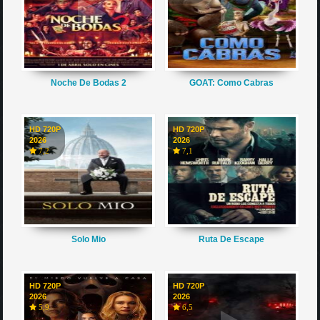
Noche De Bodas 2
GOAT: Como Cabras
HD 720P
HD 720P
2026
2026
7,2
7,1
Solo Mio
Ruta De Escape
HD 720P
HD 720P
2026
2026
5,9
6,5