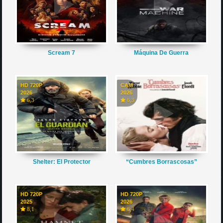
Scream 7
Máquina De Guerra
HD 720P
CAM
2026
2026
6,3
6,3
Shelter: El Protector
“Cumbres Borrascosas”
HD 720P
HD 720P
2025
2026
8,1
6,4