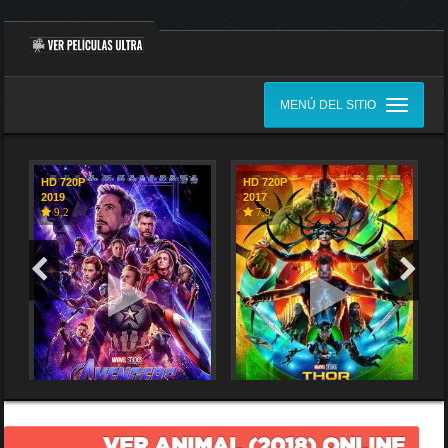
MENÚ DEL SITIO
HD 720P
HD 720P
2019
2017
9,2
7,9
VER ANIMAL (2018) ONLINE