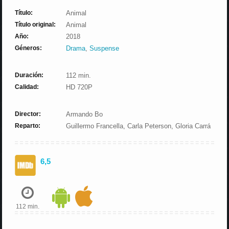
Título:
Animal
Título original:
Animal
Año:
2018
Géneros:
Drama
,
Suspense
Duración:
112 min.
Calidad:
HD 720P
Director:
Armando Bo
Reparto:
Guillermo Francella, Carla Peterson, Gloria Carrá
6,5
112 min.