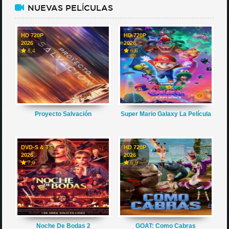
NUEVAS PELÍCULAS
HD 720P
HD 720P
2026
2026
8,4
6,6
Proyecto Salvación
Super Mario Galaxy La Película
DVD-S & TS
HD 720P
2026
2026
7,0
6,9
Noche De Bodas 2
GOAT: Como Cabras