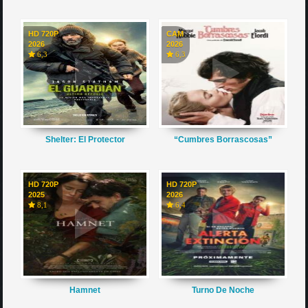
HD 720P
CAM
2026
2026
6,3
6,3
Shelter: El Protector
“Cumbres Borrascosas”
HD 720P
HD 720P
2025
2026
8,1
6,4
Hamnet
Turno De Noche