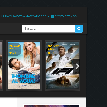
 LA PÁGINA WEB A MARCADORES
CONTÁCTENOS
HD 720P
HD 720P
HD 720P
2018
2025
2018
5,4
7,9
7,1