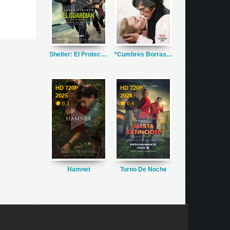
Shelter: El Protector
“Cumbres Borrascosas”
HD 720P
HD 720P
2025
2026
8,1
6,4
Hamnet
Turno De Noche