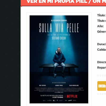
VER EN MI PROPIA PIEL / ON M
Título:
Título 
Año:
Géner
Durac
Calida
Direct
Repar