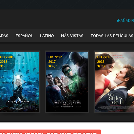
AÑADIR
ADAS
ESPAÑOL
LATINO
MÁS VISTAS
TODAS LAS PELÍCULAS
HD 720P
HD 720P
HD 720P
2018
2017
2016
7,8
6,7
7,4