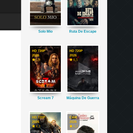
Solo Mio
Ruta De Escape
HD 720P
HD 720P
2026
2026
5,9
6,5
Scream 7
Máquina De Guerra
HD 720P
CAM
2026
2026
6,3
6,3