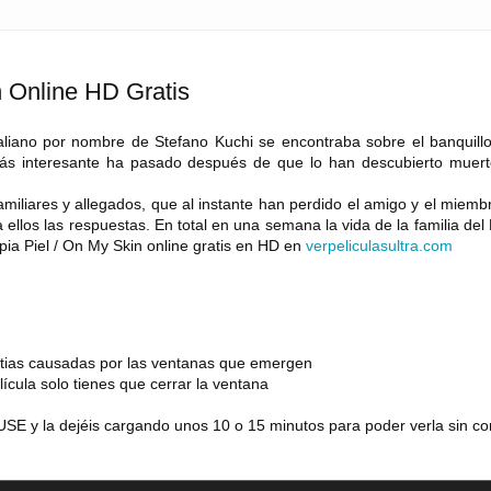
n Online HD Gratis
italiano por nombre de Stefano Kuchi se encontraba sobre el banquill
 más interesante ha pasado después de que lo han descubierto muert
miliares y allegados, que al instante han perdido el amigo y el miemb
 ellos las respuestas. En total en una semana la vida de la familia de
pia Piel / On My Skin online gratis en HD en
verpeliculasultra
.
com
estias causadas por las ventanas que emergen
lícula solo tienes que cerrar la ventana
SE y la dejéis cargando unos 10 o 15 minutos para poder verla sin co