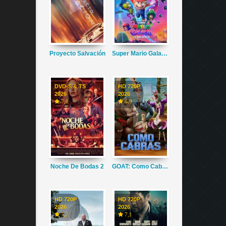
Proyecto Salvación
Super Mario Galaxy La Película
DVD-S & TS
HD 720P
2026
2026
7,0
6,9
Noche De Bodas 2
GOAT: Como Cabras
HD 720P
HD 720P
2026
2026
7,2
7,1