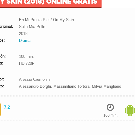
Y SKIN (2018) ONLINE GRATIS
En Mi Propia Piel / On My Skin
original:
Sulla Mia Pelle
2018
os:
Drama
ión:
100 min.
d:
HD 720P
or:
Alessio Cremonini
to:
Alessandro Borghi, Massimiliano Tortora, Milvia Marigliano
7,2
100 min.