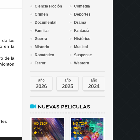
Ciencia Ficción
Comedia
Crimen
Deportes
Documental
Drama
Familiar
Fantasía
Guerra
Histórico
o de los
o en la
Misterio
Musical
Romántico
Suspense
ro de la
Terror
Western
l Montón
año
año
año
2026
2025
2024
NUEVAS PELÍCULAS
rtes
HD 720P
HD 720P
2026
2026
8,4
6,6