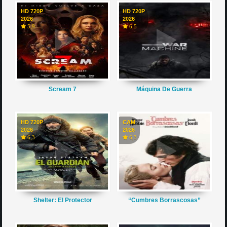
HD 720P
HD 720P
2026
2026
5,9
6,5
Scream 7
Máquina De Guerra
HD 720P
CAM
2026
2026
6,3
6,3
Shelter: El Protector
“Cumbres Borrascosas”