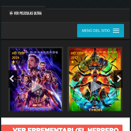
MENÚ DEL SITIO
HD 720P
HD 720P
2019
2017
9,2
7,9
VER ERREMENTARI (EL HERRERO