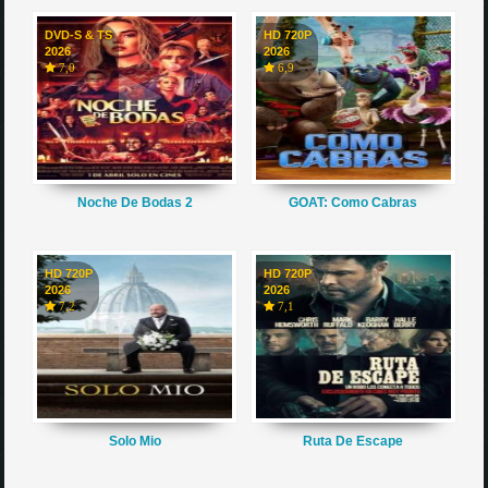
DVD-S & TS
HD 720P
2026
2026
7,0
6,9
Noche De Bodas 2
GOAT: Como Cabras
HD 720P
HD 720P
2026
2026
7,2
7,1
Solo Mio
Ruta De Escape