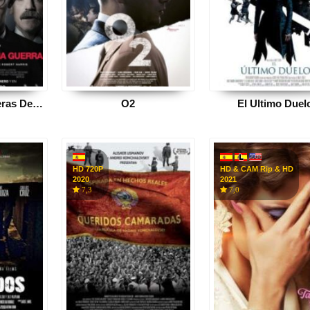
Múnich En Vísperas De Una Guerra
O2
El Ultimo Duel
HD 720P
HD & CAM Rip & HD
2020
2021
7,3
7,0