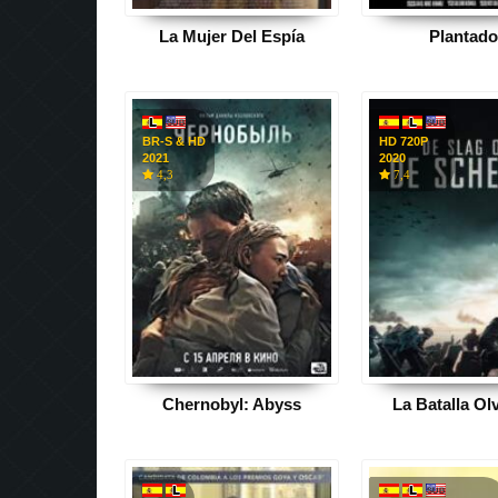
La Mujer Del Espía
Plantado
BR-S & HD
HD 720P
2021
2020
4,3
7,4
Chernobyl: Abyss
La Batalla Ol