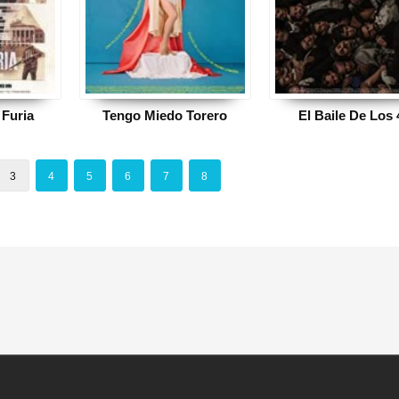
 Furia
Tengo Miedo Torero
El Baile De Los 
3
4
5
6
7
8