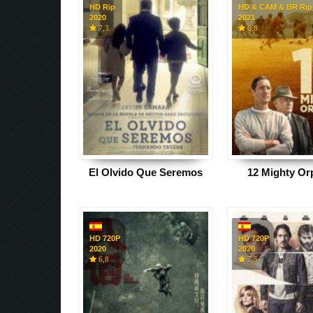
HD Rip
HD & CAM & BR Rip
2020
2021
7,3
6,8
El Olvido Que Seremos
12 Mighty O
HD 720P
HD 720P
2020
2020
6,8
7,5