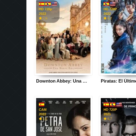
HD 720p
HD 720P
2022
2022
7,6
6,2
Downton Abbey: Una Nueva Era
CAM
HD 720P
2022
2021
5,6
6,7