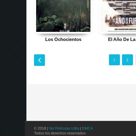
Los Ochocientos
El Año De La
1
2
© 2018 |
Ver Películas Ultra
|
DMCA
Todos los derechos reservados.