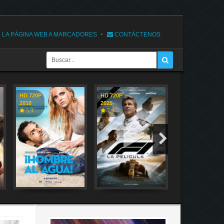
 LA PÁGINA WEB A MARCADORES
CONTÁCTENOS
HD 720P
HD 720P
HD 720P
2018
2025
2018
5,4
7,9
7,1