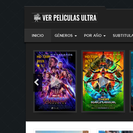
INICIO
GÉNEROS
POR AÑO
SUBTITUL
P
HD 720P
HD 720P
2019
2017
9,2
7,9