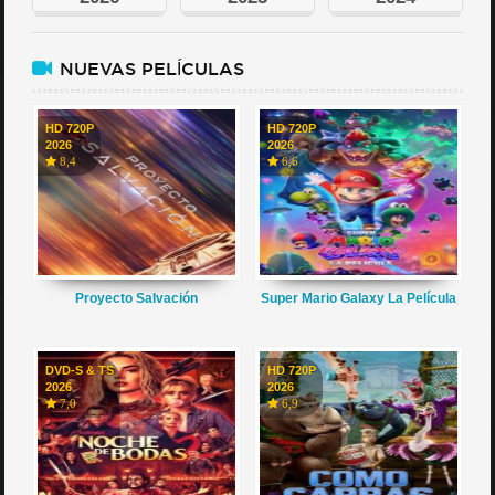
NUEVAS PELÍCULAS
HD 720P
HD 720P
2026
2026
8,4
6,6
Proyecto Salvación
Super Mario Galaxy La Película
DVD-S & TS
HD 720P
2026
2026
7,0
6,9