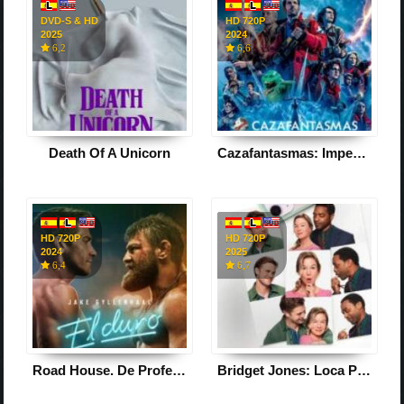
DVD-S & HD
HD 720P
2025
2024
6,2
6,6
Death Of A Unicorn
Cazafantasmas: Imperio Helado
HD 720P
HD 720P
2024
2025
6,4
6,7
Road House. De Profesión: Duro
Bridget Jones: Loca Por Él