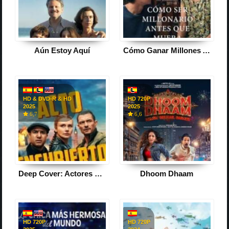
Aún Estoy Aquí
Cómo Ganar Millones Antes De Que Muera La Abuela
HD & DVD-R & HD
HD 720P
2025
2025
6,7
6,6
Deep Cover: Actores Encubiertos
Dhoom Dhaam
HD 720P
HD 720P