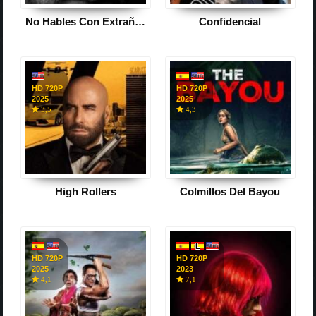
No Hables Con Extraños
Confidencial
HD 720P
HD 720P
2025
2025
3,5
4,3
High Rollers
Colmillos Del Bayou
HD 720P
HD 720P
2025
2023
4,1
7,1