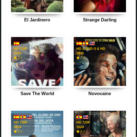
El Jardinero
Strange Darling
HD 720P
HD & DVD-S & HD
2025
2025
3,0
7,0
Save The World
Novocaine
HD 720P
HD 720P
2024
2024
8,5
8,0