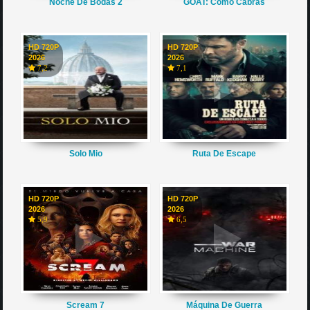
Noche De Bodas 2
GOAT: Como Cabras
HD 720P
HD 720P
2026
2026
7,2
7,1
Solo Mio
Ruta De Escape
HD 720P
HD 720P
2026
2026
5,9
6,5
Scream 7
Máquina De Guerra