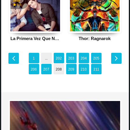
2018
2017
6,4
7,9
La Primera Vez Que Nos Vimos
Thor: Ragnarok
1
...
202
203
204
205
206
207
208
209
210
211