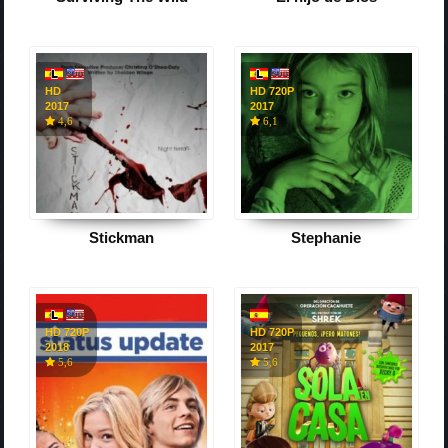
HD
HD 720P
2017
2017
4,6
6,1
Stickman
Stephanie
HD 720P
HD 720P
2018
2017
5,6
5,6