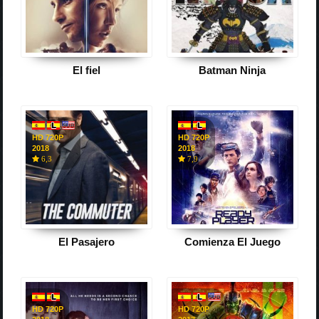
El fiel
Batman Ninja
HD 720P
HD 720P
2018
2018
6,3
7,9
El Pasajero
Comienza El Juego
HD 720P
HD 720P