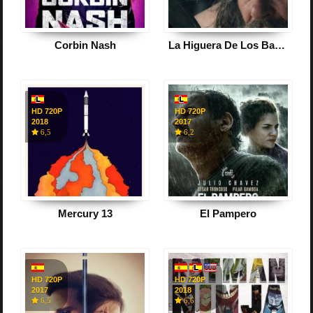
Corbin Nash
La Higuera De Los Bastardos
HD 720P
HD 720P
2018
2017
6,5
6,2
Mercury 13
El Pampero
HD 720P
HD 720P
2017
2018
6,5
6,6