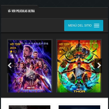
MENÚ DEL SITIO
HD 720P
HD 720P
2019
2017
9,2
7,9