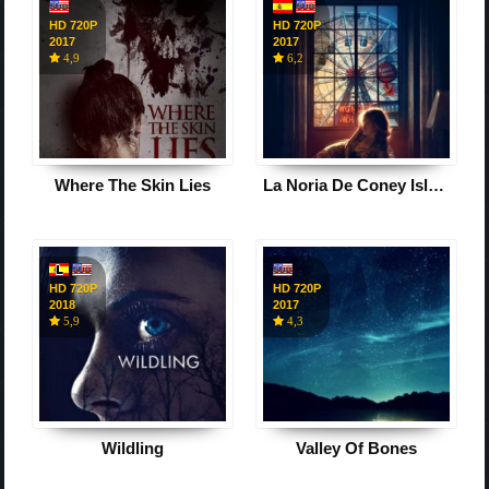
HD 720P
HD 720P
2017
2017
4,9
6,2
Where The Skin Lies
La Noria De Coney Island
HD 720P
HD 720P
2018
2017
5,9
4,3
Wildling
Valley Of Bones