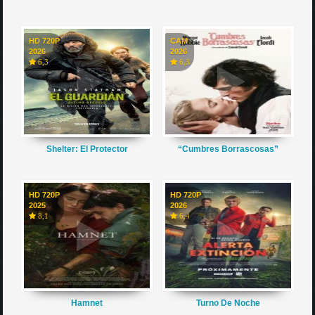
HD 720P
CAM
2026
2026
6,3
6,3
Shelter: El Protector
“Cumbres Borrascosas”
HD 720P
HD 720P
2025
2026
8,1
6,4
Hamnet
Turno De Noche