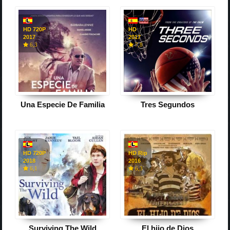
HD 720P
HD
2017
2017
6,3
7,8
Una Especie De Familia
Tres Segundos
HD 720P
HD Rip
2018
2016
6,1
6,3
Surviving The Wild
El hijo de Dios