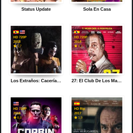
Status Update
Sola En Casa
HD 720P
HD 720P
2018
2018
5,7
4,2
Los Extraños: Cacería Nocturna
27: El Club De Los Malditos
HD 720P
HD Rip
2018
2017
8,0
5,9