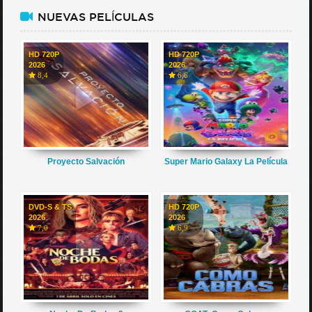
NUEVAS PELÍCULAS
HD 720P
HD 720P
2026
2026
8,4
6,6
Proyecto Salvación
Super Mario Galaxy La Película
DVD-S & TS
HD 720P
2026
2026
7,0
6,9