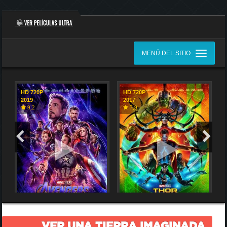
MENÚ DEL SITIO
HD 720P
HD 720P
2019
2017
9,2
7,9
VER UNA TIERRA IMAGINADA