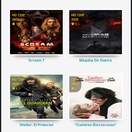
HD 720P
HD 720P
2026
2026
5,9
6,5
Scream 7
Máquina De Guerra
HD 720P
CAM
2026
2026
6,3
6,3
Shelter: El Protector
“Cumbres Borrascosas”