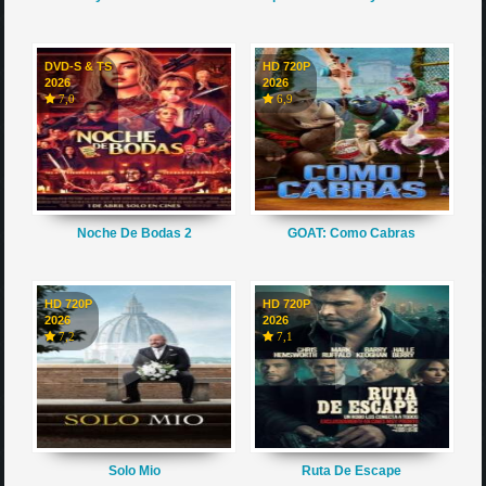
DVD-S & TS
HD 720P
2026
2026
7,0
6,9
Noche De Bodas 2
GOAT: Como Cabras
HD 720P
HD 720P
2026
2026
7,2
7,1
Solo Mio
Ruta De Escape