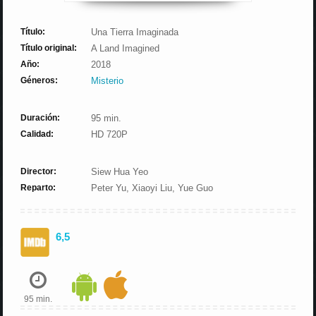
Título:
Una Tierra Imaginada
Título original:
A Land Imagined
Año:
2018
Géneros:
Misterio
Duración:
95 min.
Calidad:
HD 720P
Director:
Siew Hua Yeo
Reparto:
Peter Yu, Xiaoyi Liu, Yue Guo
6,5
95 min.