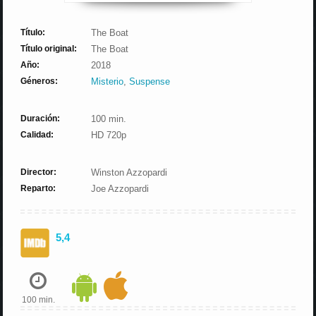
Título:
The Boat
Título original:
The Boat
Año:
2018
Géneros:
Misterio
,
Suspense
Duración:
100 min.
Calidad:
HD 720p
Director:
Winston Azzopardi
Reparto:
Joe Azzopardi
5,4
100 min.