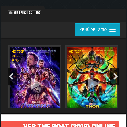
MENÚ DEL SITIO
HD 720P
HD 720P
2019
2017
9,2
7,9
VER THE BOAT (2018) ONLINE