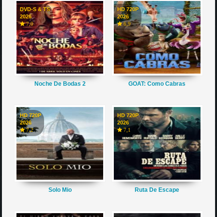
DVD-S & TS
HD 720P
2026
2026
7,0
6,9
Noche De Bodas 2
GOAT: Como Cabras
HD 720P
HD 720P
2026
2026
7,2
7,1
Solo Mio
Ruta De Escape