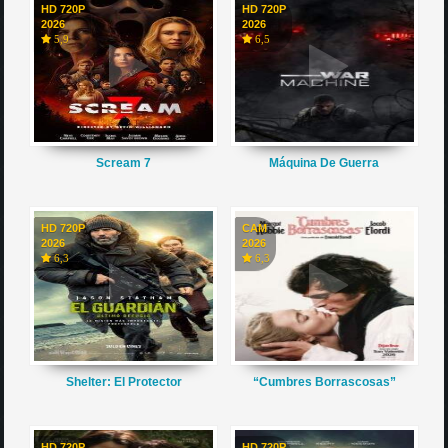
HD 720P
HD 720P
2026
2026
5,9
6,5
Scream 7
Máquina De Guerra
HD 720P
CAM
2026
2026
6,3
6,3
Shelter: El Protector
“Cumbres Borrascosas”
HD 720P
HD 720P