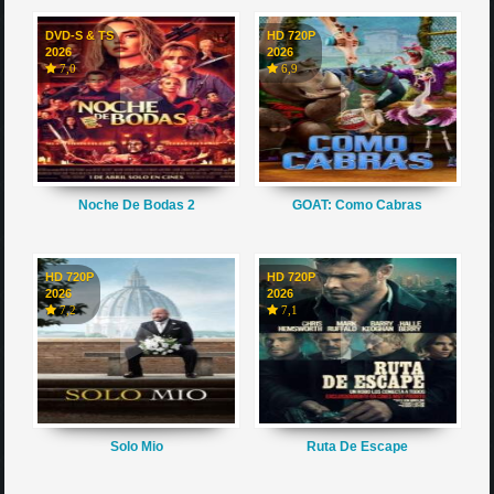
DVD-S & TS
HD 720P
2026
2026
7,0
6,9
Noche De Bodas 2
GOAT: Como Cabras
HD 720P
HD 720P
2026
2026
7,2
7,1
Solo Mio
Ruta De Escape