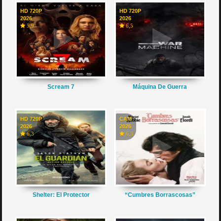
HD 720P
HD 720P
2026
2026
5,9
6,5
Scream 7
Máquina De Guerra
HD 720P
CAM
2026
2026
6,3
6,3
Shelter: El Protector
“Cumbres Borrascosas”