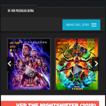
MENÚ DEL SITIO
HD 720P
HD 720P
2019
2017
9,2
7,9
VER THE NIGHTSHIFTER (2018)