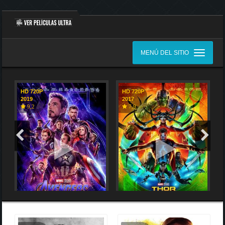
MENÚ DEL SITIO
HD 720P
HD 720P
2019
2017
9,2
7,9