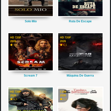
Solo Mio
Ruta De Escape
HD 720P
HD 720P
2026
2026
5,9
6,5
Scream 7
Máquina De Guerra
HD 720P
CAM
2026
2026
6,3
6,3