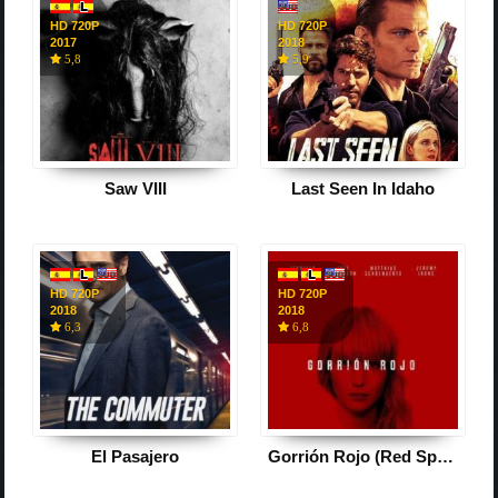
HD 720P
HD 720P
2017
2018
5,8
5,9
Saw VIII
Last Seen In Idaho
HD 720P
HD 720P
2018
2018
6,3
6,8
El Pasajero
Gorrión Rojo (Red Sparrow)