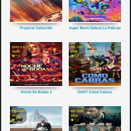
Proyecto Salvación
Super Mario Galaxy La Película
DVD-S & TS
HD 720P
2026
2026
7,0
6,9
Noche De Bodas 2
GOAT: Como Cabras
HD 720P
HD 720P
2026
2026
7,2
7,1