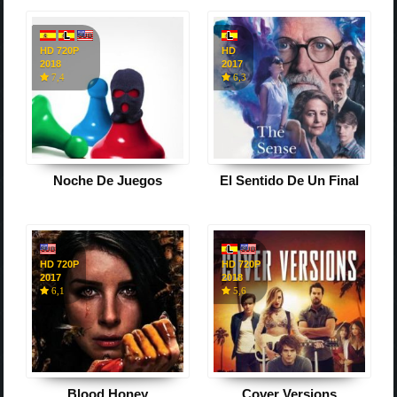
HD 720P
HD
2018
2017
7,4
6,3
Noche De Juegos
El Sentido De Un Final
HD 720P
HD 720P
2017
2018
6,1
5,6
Blood Honey
Cover Versions