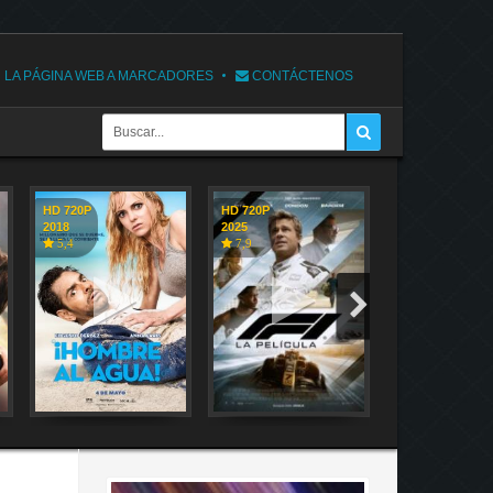
 LA PÁGINA WEB A MARCADORES
CONTÁCTENOS
HD 720P
HD 720P
HD 720P
2018
2025
2018
5,4
7,9
7,1