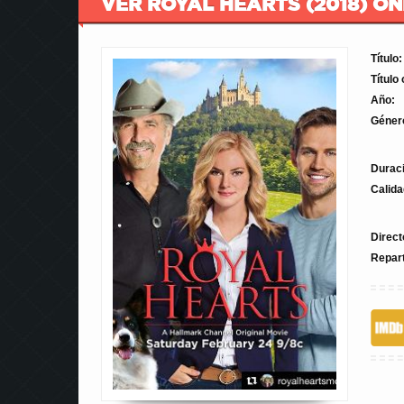
VER ROYAL HEARTS (2018) ON
Título:
Título 
Año:
Géner
Durac
Calida
Direct
Repar