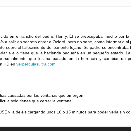
ecido en el rancho del padre, Henry. Él se preocupaba mucho por la h
Va a salir en secreto obrar a Oxford, pero no sabe, cómo informarlo al
nte sobre el fallecimiento del pariente lejano. Su padre se encontraba 
redar a ello tiene que la hacienda pequeña en un pequeño estado. La 
r personalmente que les ha pasado en la herencia y cambiar un p
 en HD en
verpeliculasultra
.
com
estias causadas por las ventanas que emergen
lícula solo tienes que cerrar la ventana
SE y la dejéis cargando unos 10 o 15 minutos para poder verla sin co