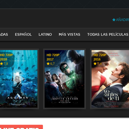
AÑADIR
ADAS
ESPAÑOL
LATINO
MÁS VISTAS
TODAS LAS PELÍCULAS
HD 720P
HD 720P
HD 720P
2018
2017
2016
7,8
6,7
7,4