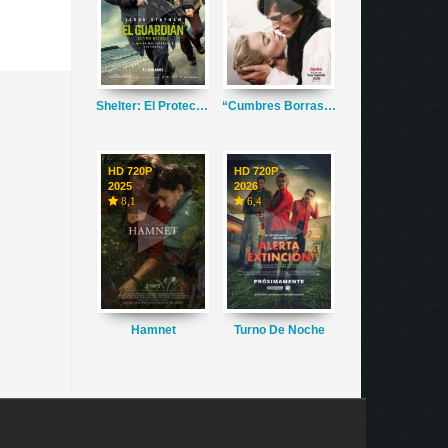
Shelter: El Protector
“Cumbres Borrascosas”
HD 720P
HD 720P
2025
2026
8,1
6,4
Hamnet
Turno De Noche