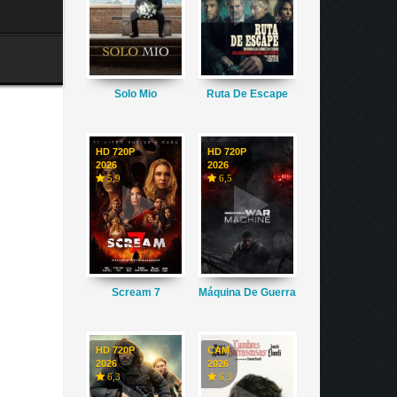
Solo Mio
Ruta De Escape
HD 720P
HD 720P
2026
2026
5,9
6,5
Scream 7
Máquina De Guerra
HD 720P
CAM
2026
2026
6,3
6,3