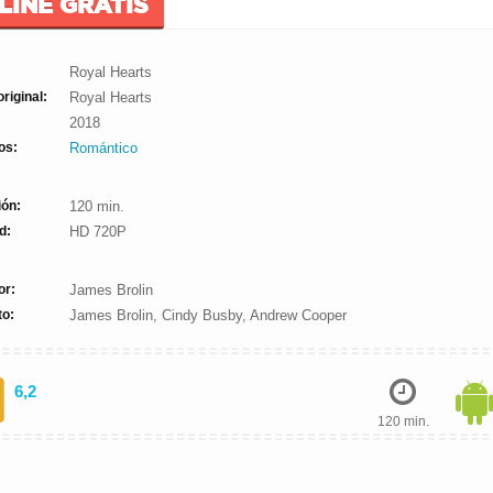
LINE GRATIS
Royal Hearts
original:
Royal Hearts
2018
os:
Romántico
ión:
120 min.
d:
HD 720P
or:
James Brolin
to:
James Brolin, Cindy Busby, Andrew Cooper
6,2
120 min.