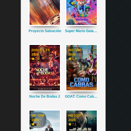
Proyecto Salvación
Super Mario Galaxy La Película
DVD-S & TS
HD 720P
2026
2026
7,0
6,9
Noche De Bodas 2
GOAT: Como Cabras
HD 720P
HD 720P
2026
2026
7,2
7,1