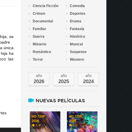
Ciencia Ficción
Comedia
Crimen
Deportes
Documental
Drama
Familiar
Fantasía
ija, se
Guerra
Histórico
 padre.
Misterio
Musical
la única
Romántico
Suspense
hija ha
oco las
Terror
Western
año
año
año
2026
2025
2024
NUEVAS PELÍCULAS
rtes
HD 720P
HD 720P
2026
2026
8,4
6,6