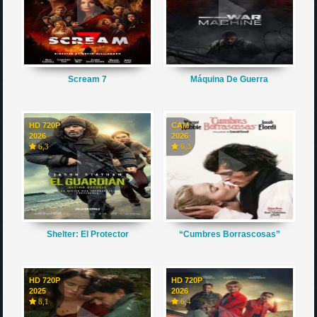
Scream 7
Máquina De Guerra
HD 720P
CAM
2026
2026
6,3
6,3
Shelter: El Protector
“Cumbres Borrascosas”
HD 720P
HD 720P
2025
2026
8,1
6,4