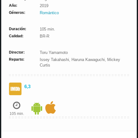
Año:
2019
Géneros:
Romántico
Duración:
105 min.
Calidad:
BR-R
Director:
Toru Yamamoto
Reparto:
Issey Takahashi, Haruna Kawaguchi, Mickey
Curtis
6,3
105 min.