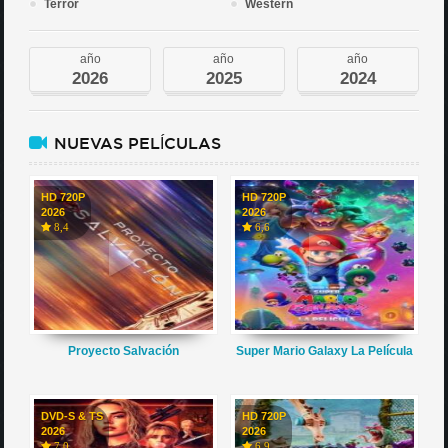
Terror
Western
año
año
año
2026
2025
2024
NUEVAS PELÍCULAS
HD 720P
HD 720P
2026
2026
8,4
6,6
Proyecto Salvación
Super Mario Galaxy La Película
DVD-S & TS
HD 720P
2026
2026
7,0
6,9