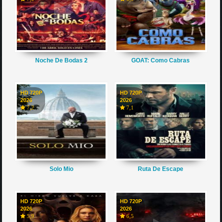
Noche De Bodas 2
GOAT: Como Cabras
HD 720P
HD 720P
2026
2026
7,2
7,1
Solo Mio
Ruta De Escape
HD 720P
HD 720P
2026
2026
5,9
6,5