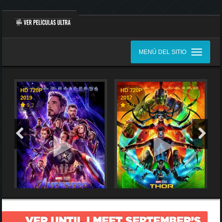
MENÚ DEL SITIO
HD 720P
HD 720P
2019
2017
9,2
7,9
VER UNTIL I MEET SEPTEMBER’S