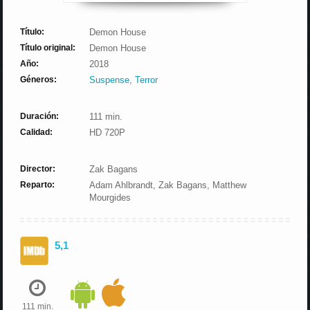
Título:
Demon House
Título original:
Demon House
Año:
2018
Géneros:
Suspense
,
Terror
Duración:
111 min.
Calidad:
HD 720P
Director:
Zak Bagans
Reparto:
Adam Ahlbrandt, Zak Bagans, Matthew
Mourgides
5,1
111 min.