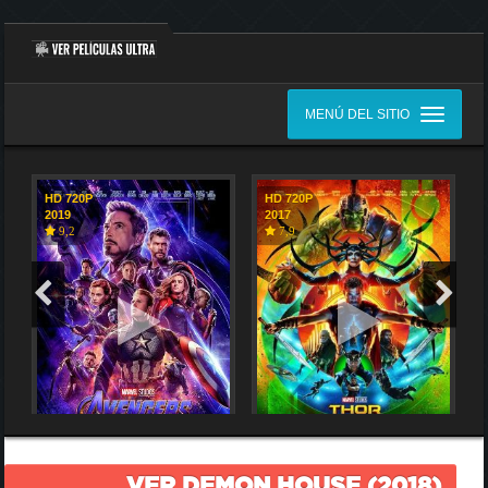
MENÚ DEL SITIO
HD 720P
HD 720P
2019
2017
9,2
7,9
VER DEMON HOUSE (2018)