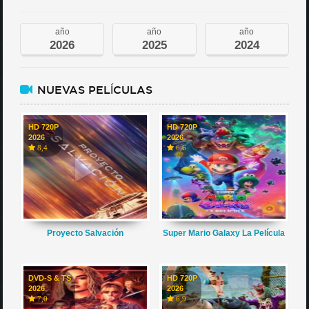
año
año
año
2026
2025
2024
NUEVAS PELÍCULAS
HD 720P
HD 720P
2026
2026
8,4
6,6
Proyecto Salvación
Super Mario Galaxy La Película
DVD-S & TS
HD 720P
2026
2026
7,0
6,9