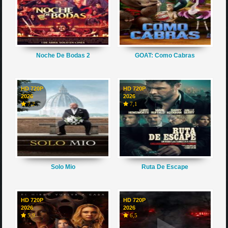
Noche De Bodas 2
GOAT: Como Cabras
HD 720P
HD 720P
2026
2026
7,2
7,1
Solo Mio
Ruta De Escape
HD 720P
HD 720P
2026
2026
5,9
6,5