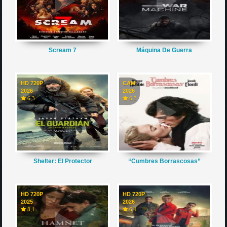
Scream 7
Máquina De Guerra
HD 720P
CAM
2026
2026
6,3
6,3
Shelter: El Protector
“Cumbres Borrascosas”
HD 720P
HD 720P
2025
2026
8,1
6,4