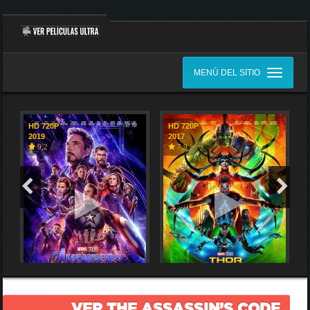
MENÚ DEL SITIO
HD 720P
HD 720P
2019
2017
9,2
7,9
VER THE ASSASSIN’S CODE