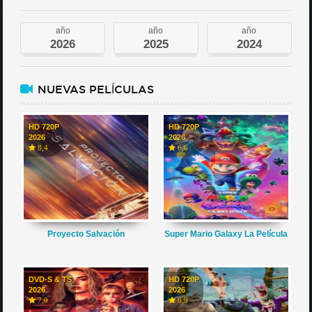
año
año
año
2026
2025
2024
NUEVAS PELÍCULAS
HD 720P
HD 720P
2026
2026
8,4
6,6
Proyecto Salvación
Super Mario Galaxy La Película
DVD-S & TS
HD 720P
2026
2026
7,0
6,9