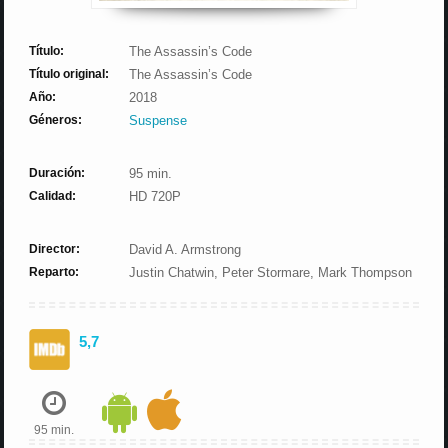
Título:
The Assassin’s Code
Título original:
The Assassin’s Code
Año:
2018
Géneros:
Suspense
Duración:
95 min.
Calidad:
HD 720P
Director:
David A. Armstrong
Reparto:
Justin Chatwin, Peter Stormare, Mark Thompson
5,7
95 min.