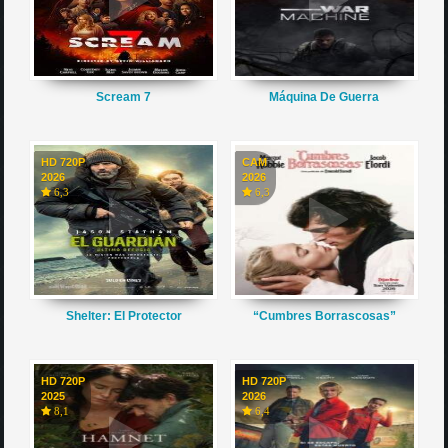
Scream 7
Máquina De Guerra
HD 720P
CAM
2026
2026
6,3
6,3
Shelter: El Protector
“Cumbres Borrascosas”
HD 720P
HD 720P
2025
2026
8,1
6,4