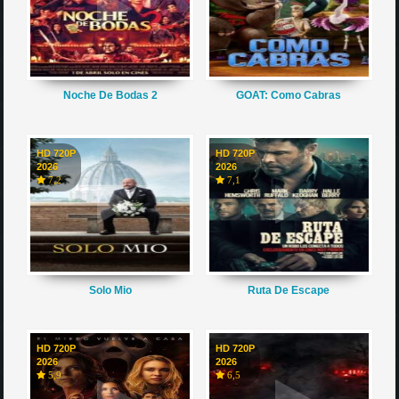
Noche De Bodas 2
GOAT: Como Cabras
HD 720P
HD 720P
2026
2026
7,2
7,1
Solo Mio
Ruta De Escape
HD 720P
HD 720P
2026
2026
5,9
6,5