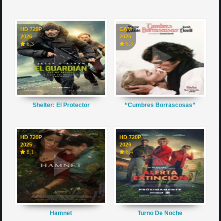
HD 720P
CAM
2026
2026
6,3
6,3
Shelter: El Protector
“Cumbres Borrascosas”
HD 720P
HD 720P
2025
2026
8,1
6,4
Hamnet
Turno De Noche