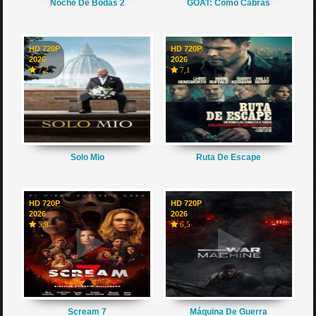
Noche De Bodas 2
GOAT: Como Cabras
HD 720P
HD 720P
2026
2026
7,2
7,1
Solo Mio
Ruta De Escape
HD 720P
HD 720P
2026
2026
5,9
6,5
Scream 7
Máquina De Guerra