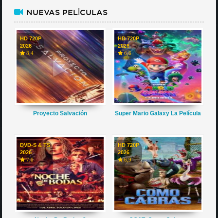
NUEVAS PELÍCULAS
HD 720P
HD 720P
2026
2026
8,4
6,6
Proyecto Salvación
Super Mario Galaxy La Película
DVD-S & TS
HD 720P
2026
2026
7,0
6,9