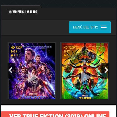
MENÚ DEL SITIO
HD 720P
HD 720P
2019
2017
9,2
7,9
VER TRUE FICTION (2019) ONLINE