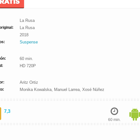
GRATIS
La Rusa
original:
La Rusa
2018
os:
Suspense
ión:
60 min.
d:
HD 720P
or:
Aritz Ortiz
to:
Monika Kowalska, Manuel Larrea, Xosé Núñez
7,3
60 min.