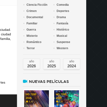
Ciencia Ficción
Comedia
Crimen
Deportes
Documental
Drama
Familiar
Fantasía
ciudad.
Guerra
Histórico
 ciudad
Misterio
Musical
amilia,
Romántico
Suspense
Terror
Western
año
año
año
2026
2025
2024
NUEVAS PELÍCULAS
rtes
HD 720P
HD 720P
2026
2026
8,4
6,6