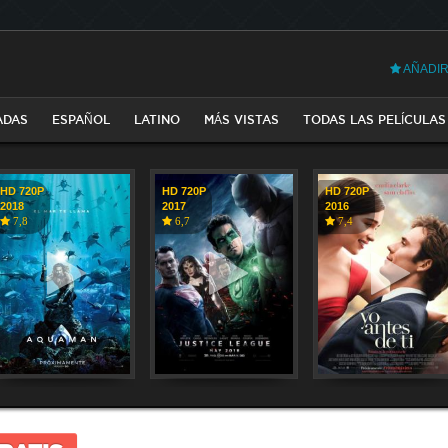
AÑADIR
ADAS
ESPAÑOL
LATINO
MÁS VISTAS
TODAS LAS PELÍCULAS
HD 720P
HD 720P
HD 720P
2018
2017
2016
7,8
6,7
7,4