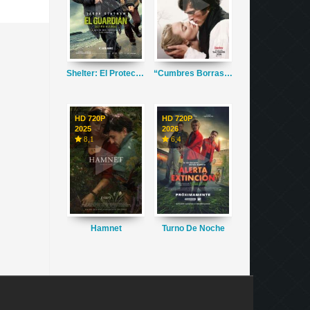
Shelter: El Protector
“Cumbres Borrascosas”
HD 720P
HD 720P
2025
2026
8,1
6,4
Hamnet
Turno De Noche