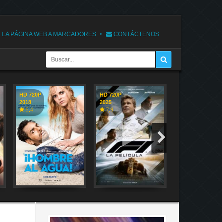
 LA PÁGINA WEB A MARCADORES
CONTÁCTENOS
HD 720P
HD 720P
HD 720P
2018
2025
2018
5,4
7,9
7,1