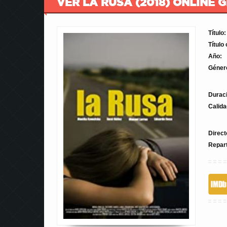
VER LA RUSA (2018) ONLINE 
Título:
Título 
Año:
Géner
Durac
Calida
Direct
Repar