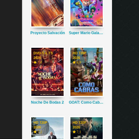
Proyecto Salvación
Super Mario Galaxy La Película
DVD-S & TS
HD 720P
2026
2026
7,0
6,9
Noche De Bodas 2
GOAT: Como Cabras
HD 720P
HD 720P
2026
2026
7,2
7,1