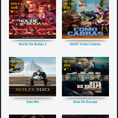
DVD-S & TS
HD 720P
2026
2026
7,0
6,9
Noche De Bodas 2
GOAT: Como Cabras
HD 720P
HD 720P
2026
2026
7,2
7,1
Solo Mio
Ruta De Escape