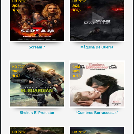
HD 720P
HD 720P
2026
2026
5,9
6,5
Scream 7
Máquina De Guerra
HD 720P
CAM
2026
2026
6,3
6,3
Shelter: El Protector
“Cumbres Borrascosas”
HD 720P
HD 720P