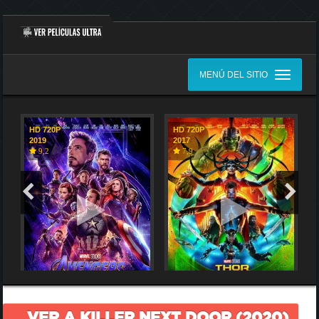
MENÚ DEL SITIO
HD 720P
HD 720P
2019
2017
9,2
7,9
VER A KILLER NEXT DOOR (2020)